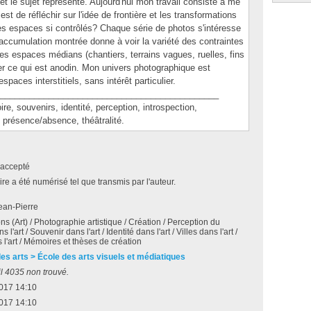
et le sujet représenté. Aujourd'hui mon travail consiste à me
est de réfléchir sur l'idée de frontière et les transformations
ces espaces si contrôlés? Chaque série de photos s'intéresse
l'accumulation montrée donne à voir la variété des contraintes
 des espaces médians (chantiers, terrains vagues, ruelles, fins
iser ce qui est anodin. Mon univers photographique est
aces interstitiels, sans intérêt particulier.
_____________________________________________
ouvenirs, identité, perception, introspection,
f, présence/absence, théâtralité.
accepté
e a été numérisé tel que transmis par l'auteur.
Jean-Pierre
ions (Art) / Photographie artistique / Création / Perception du
 l'art / Souvenir dans l'art / Identité dans l'art / Villes dans l'art /
 l'art / Mémoires et thèses de création
des arts > École des arts visuels et médiatiques
l 4035 non trouvé.
2017 14:10
2017 14:10