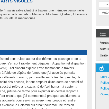
ARTS VISUELS
de l'insaisissable identité à travers une mémoire personnelle
phiques en arts visuels » Mémoire. Montréal, Québec, Université
ts visuels et médiatiques.
Anné
Auteu
Unité
'abord construites autour des thèmes du passage et de la
paux s'en sont rapidement dégagés : Apparition et disparition
uvenir). J'ai d'abord exploré cette thématique à travers
és à l'aide de dépôts de fumée que j'ai appelés portraits
Libre
 différents travaux, j'ai travaillé sur l'idée d'empreinte, de
ennité des choses, le tout emprunt d'une sorte de sensibilité
Polit
 spectral réfère à la capacité de l'œil humain à capter la
Polit
he, j'utilise ce terme pour exprimer un certain rapport a
Open p
C'est ensuite que j'ai commencé à pratiquer assidument la
urs appareils pour servir au mieux mes propos et rendre
exemple le Polaroid qui créait pour moi une tension