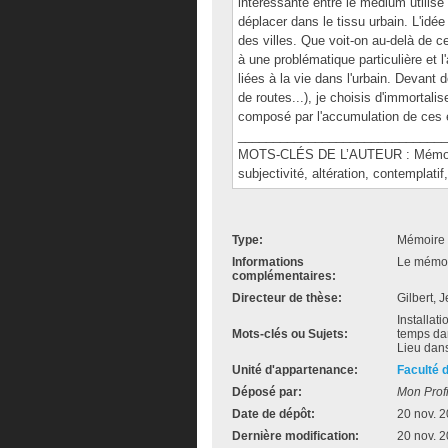
intéressante entre le médium utilisé 
déplacer dans le tissu urbain. L'idée 
des villes. Que voit-on au-delà de 
à une problématique particulière et 
liées à la vie dans l'urbain. Devant
de routes...), je choisis d'immortal
composé par l'accumulation de ces esp
______________________________
MOTS-CLÉS DE L’AUTEUR : Mémoire, s
subjectivité, altération, contemplati
Type:
Mémoire 
Informations
Le mémoir
complémentaires:
Directeur de thèse:
Gilbert, 
Installat
Mots-clés ou Sujets:
temps dans
Lieu dans
Unité d'appartenance:
Faculté 
Déposé par:
Mon Profi
Date de dépôt:
20 nov. 
Dernière modification:
20 nov. 