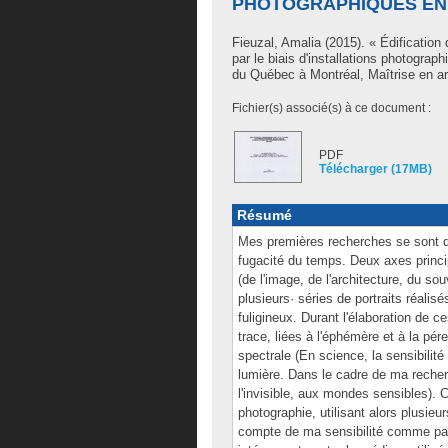
PHOTOGRAPHIQUES EN 
Fieuzal, Amalia
(2015). « Édification 
par le biais d'installations photogra
du Québec à Montréal, Maîtrise en ar
Fichier(s) associé(s) à ce document :
PDF
Télécharger (17MB)
Résumé
Mes premières recherches se sont d
fugacité du temps. Deux axes princi
(de l'image, de l'architecture, du so
plusieurs· séries de portraits réalis
fuligineux. Durant l'élaboration de ces
trace, liées à l'éphémère et à la pér
spectrale (En science, la sensibilité
lumière. Dans le cadre de ma recherc
l'invisible, aux mondes sensibles). 
photographie, utilisant alors plusie
compte de ma sensibilité comme par 