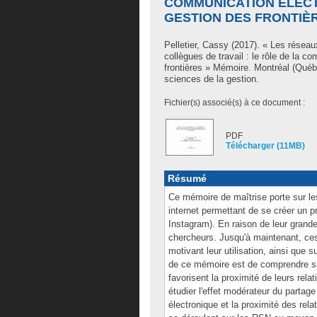
COMMUNICATION ÉLECT
GESTION DES FRONTIÈ
Pelletier, Cassy
(2017). « Les réseaux
collègues de travail : le rôle de la 
frontières » Mémoire. Montréal (Québ
sciences de la gestion.
Fichier(s) associé(s) à ce document :
PDF
Télécharger (11MB)
Résumé
Ce mémoire de maîtrise porte sur l
internet permettant de se créer un p
Instagram). En raison de leur grande
chercheurs. Jusqu'à maintenant, ces
motivant leur utilisation, ainsi que 
de ce mémoire est de comprendre si
favorisent la proximité de leurs rela
étudier l'effet modérateur du partag
électronique et la proximité des rel