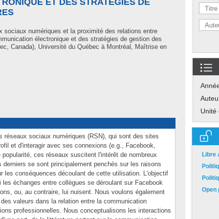
RONIQUE ET DES STRATÉGIES DE
RES
 sociaux numériques et la proximité des relations entre
communication électronique et des stratégies de gestion des
ec, Canada), Université du Québec à Montréal, Maîtrise en
Anné
Auteu
Unité
es réseaux sociaux numériques (RSN), qui sont des sites
rofil et d'interagir avec ses connexions (e.g., Facebook,
 popularité, ces réseaux suscitent l'intérêt de nombreux
Libre
 derniers se sont principalement penchés sur les raisons
Polit
sur les conséquences découlant de cette utilisation. L'objectif
Polit
 les échanges entre collègues se déroulant sur Facebook
Open p
tions, ou, au contraire, lui nuisent. Nous voulons également
e des valeurs dans la relation entre la communication
ations professionnelles. Nous conceptualisons les interactions