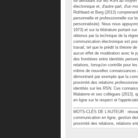
se déroulant sur les RSN au moyen d'
électronique et, d'autre part, d'un 
Rothbard et Berg (2013) comprenant q
personnelle et professionnelle sur l
personnalisée). Nous nous appuyons s
1973) et sur la littérature portant s
obtenus par la technique de la régre
communication électronique est posit
travail, tel que le prédit la théorie 
aucun effet de modération avec le pa
des frontières entre identités person
relations, lorsqu'on contrôle pour le
même de nouvelles connaissances 
démontrant par exemple que la comm
proximité des relations professionnel
identités sur les RSN. Ces connaiss
Malaterre et ses collègues (2013), qu
en ligne sur le respect et l'apprécia
______________________________
MOTS-CLÉS DE L’AUTEUR : réseaux 
communication en ligne, gestion des 
proximité des relations, relations en