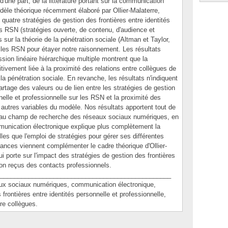
une part, de la littérature portant sur la communication
modèle théorique récemment élaboré par Ollier-Malaterre,
uatre stratégies de gestion des frontières entre identités
es RSN (stratégies ouverte, de contenu, d'audience et
ur la théorie de la pénétration sociale (Altman et Taylor,
ur les RSN pour étayer notre raisonnement. Les résultats
ssion linéaire hiérarchique multiple montrent que la
ivement liée à la proximité des relations entre collègues de
de la pénétration sociale. En revanche, les résultats n'indiquent
rtage des valeurs ou de lien entre les stratégies de gestion
nelle et professionnelle sur les RSN et la proximité des
s autres variables du modèle. Nos résultats apportent tout de
au champ de recherche des réseaux sociaux numériques, en
unication électronique explique plus complètement la
les que l'emploi de stratégies pour gérer ses différentes
ances viennent complémenter le cadre théorique d'Ollier-
i porte sur l'impact des stratégies de gestion des frontières
tion reçus des contacts professionnels.
________________________________________________
sociaux numériques, communication électronique,
frontières entre identités personnelle et professionnelle,
tre collègues.