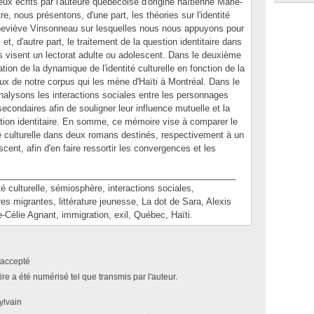
ux écrits par l'auteure québécoise d'origine haïtienne Marie-
e, nous présentons, d'une part, les théories sur l'identité
eneviève Vinsonneau sur lesquelles nous nous appuyons pour
t, d'autre part, le traitement de la question identitaire dans
es visent un lectorat adulte ou adolescent. Dans le deuxième
tion de la dynamique de l'identité culturelle en fonction de la
ux de notre corpus qui les mène d'Haïti à Montréal. Dans le
analysons les interactions sociales entre les personnages
econdaires afin de souligner leur influence mutuelle et la
tion identitaire. En somme, ce mémoire vise à comparer le
ité culturelle dans deux romans destinés, respectivement à un
scent, afin d'en faire ressortir les convergences et les
________________________________________________
ulturelle, sémiosphère, interactions sociales,
ures migrantes, littérature jeunesse, La dot de Sara, Alexis
ie-Célie Agnant, immigration, exil, Québec, Haïti.
accepté
e a été numérisé tel que transmis par l'auteur.
ylvain