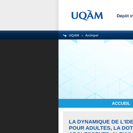
UQAM
Archipel
ACCUEIL
LA DYNAMIQUE DE L'I
POUR ADULTES, LA DOT