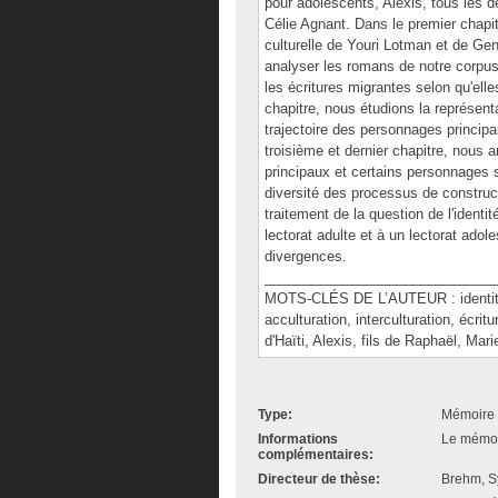
pour adolescents, Alexis, tous les de
Célie Agnant. Dans le premier chapitr
culturelle de Youri Lotman et de G
analyser les romans de notre corpus e
les écritures migrantes selon qu'ell
chapitre, nous étudions la représenta
trajectoire des personnages principa
troisième et dernier chapitre, nous 
principaux et certains personnages s
diversité des processus de construc
traitement de la question de l'ident
lectorat adulte et à un lectorat adole
divergences.
______________________________
MOTS-CLÉS DE L’AUTEUR : identité c
acculturation, interculturation, écrit
d'Haïti, Alexis, fils de Raphaël, Mar
Type:
Mémoire 
Informations
Le mémoir
complémentaires:
Directeur de thèse:
Brehm, S