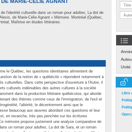
 DE MARIE-CÉLIE AGNANT
e l'identité culturelle dans un roman pour adultes, La dot de
 Alexis, de Marie-Célie Agnant » Mémoire. Montréal (Québec,
éal, Maîtrise en études littéraires.
Anné
Auteu
Unité
me le Québec, les questions identitaires alimentent de
estion de la notion de « québécité » répondent notamment à
 culturelles. Dans cette perspective d'ouverture à l'Autre, il
rts culturels indéniables des autres cultures à la société
Libre
amment dans la production littéraire québécoise, qui aborde
nant des thèmes comme ceux de l'immigration, de l'exil et
Polit
térogénéité, l'altérité, le décentrement ainsi que le
Polit
téresse beaucoup aux œuvres abordant ces questions et leur
Open p
'est, en revanche, très peu penchée sur les écritures
 Ce mémoire propose justement une analyse comparative de
e dans un roman pour adultes, La dot de Sara, et un roman