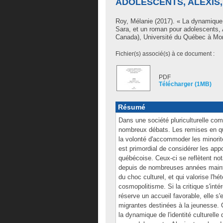
ADOLESCENTS, ALEXIS,
Roy, Mélanie
(2017). « La dynamique d
Sara, et un roman pour adolescents,
Canada), Université du Québec à Montr
Fichier(s) associé(s) à ce document :
PDF
Télécharger (1MB)
Résumé
Dans une société pluriculturelle com
nombreux débats. Les remises en qu
la volonté d'accommoder les minorités
est primordial de considérer les appo
québécoise. Ceux-ci se reflètent not
depuis de nombreuses années mainte
du choc culturel, et qui valorise l'hé
cosmopolitisme. Si la critique s'in
réserve un accueil favorable, elle s
migrantes destinées à la jeunesse.
la dynamique de l'identité culturell