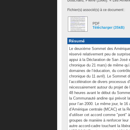
Bouchard, Pierre
(1998). « Les Améri
Fichier(s) associé(s) à ce document :
PDF
Télécharger (35kB)
Résumé
Le deuxième Sommet des Amériques qu
réservé relativement peu de surpris
appui à la Déclaration de San José 
chronique du 21 mars) de même qu’à d
domaines de l’éducation, du contrôle
chronique du 11 avril). Le Sommet de
l’accélération de divers processus 
nécessairement autour du projet de 
48 heures avant le début du Somme
la Communauté andine qui prévoit la
pour l’an 2000. Le même jour, le 16
d’Amérique centrale (MCAC) et la Rép
d’utiliser cet accord comme "pont"
groupes de manière à renforcer leur
autre accord-cadre touchant la libé