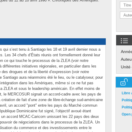
ques du 12 au 18 avril 1998 ».
Chroniques des Amériques
.
i s’est tenu à Santiago les 18 et 19 avril dernier nous a
Anné
es. Les 34 chefs d’États réunis ont formellement donné leur
Auteu
en ce qui touche le processus de la ZLEA (voir notre
ifférentes initiatives régionales, en particulier dans les
Unité
 des drogues et de la liberté d’expression (voir notre
 Santiago aura néanmoins été le lieu, ou le catalyseur, pour
d’intégration dans les Amériques, même si ce ne fut pas
la ZLEA et sous le leadership américain. En effet moins de
Libre
t, le MERCOSUR signait un accord-cadre avec les pays de
 création de fait d’une zone de libre-échange sud-américaine
Polit
 avril, un accord "pont" entre les pays du Marché commun
Polit
ublique Dominicaine fut signé, l’objectif avoué étant
Open p
 à un accord MCAC-Caricom unissant les 22 pays des deux
 pouvoir de négociations dans le processus de la ZLEA. Un
ralisation du commerce et des investissements entre le