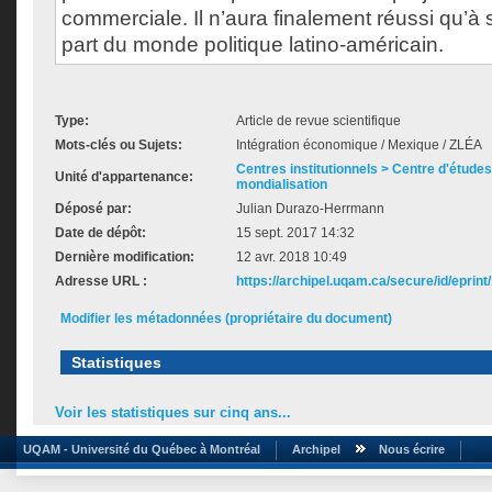
commerciale. Il n’aura finalement réussi qu’à
part du monde politique latino-américain.
Type:
Article de revue scientifique
Mots-clés ou Sujets:
Intégration économique / Mexique / ZLÉA
Centres institutionnels > Centre d'études s
Unité d'appartenance:
mondialisation
Déposé par:
Julian Durazo-Herrmann
Date de dépôt:
15 sept. 2017 14:32
Dernière modification:
12 avr. 2018 10:49
Adresse URL :
https://archipel.uqam.ca/secure/id/eprint
Modifier les métadonnées (propriétaire du document)
Statistiques
Voir les statistiques sur cinq ans...
UQAM - Université du Québec à Montréal
Archipel
Nous écrire