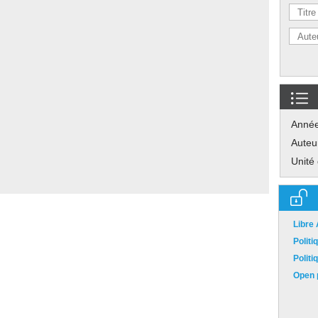
Anné
Auteu
Unité
Libre
Polit
Polit
Open p