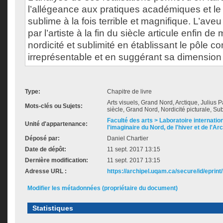
l’allégeance aux pratiques académiques et le 
sublime à la fois terrible et magnifique. L’ave
par l’artiste à la fin du siècle articule enfin d
nordicité et sublimité en établissant le pôle 
irreprésentable et en suggérant sa dimensio
Type:
Chapitre de livre
Arts visuels, Grand Nord, Arctique, Julius P
Mots-clés ou Sujets:
siècle, Grand Nord, Nordicité picturale, Su
Faculté des arts > Laboratoire internatio
Unité d'appartenance:
l'imaginaire du Nord, de l'hiver et de l'Ar
Déposé par:
Daniel Chartier
Date de dépôt:
11 sept. 2017 13:15
Dernière modification:
11 sept. 2017 13:15
Adresse URL :
https://archipel.uqam.ca/secure/id/eprint
Modifier les métadonnées (propriétaire du document)
Statistiques