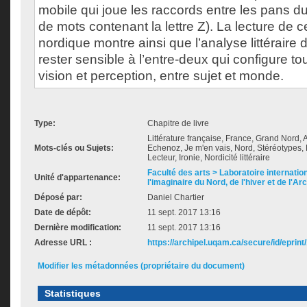
mobile qui joue les raccords entre les pans du r
de mots contenant la lettre Z). La lecture de 
nordique montre ainsi que l’analyse littéraire 
rester sensible à l’entre-deux qui configure to
vision et perception, entre sujet et monde.
Type:
Chapitre de livre
Littérature française, France, Grand Nord,
Mots-clés ou Sujets:
Echenoz, Je m'en vais, Nord, Stéréotypes, 
Lecteur, Ironie, Nordicité littéraire
Faculté des arts > Laboratoire internatio
Unité d'appartenance:
l'imaginaire du Nord, de l'hiver et de l'Ar
Déposé par:
Daniel Chartier
Date de dépôt:
11 sept. 2017 13:16
Dernière modification:
11 sept. 2017 13:16
Adresse URL :
https://archipel.uqam.ca/secure/id/eprint
Modifier les métadonnées (propriétaire du document)
Statistiques