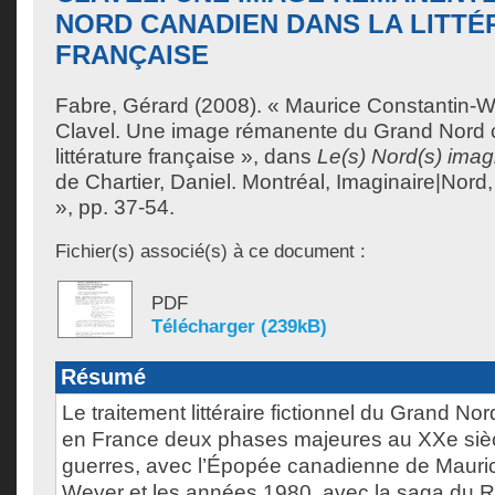
NORD CANADIEN DANS LA LITTÉ
FRANÇAISE
Fabre, Gérard
(2008). « Maurice Constantin-W
Clavel. Une image rémanente du Grand Nord 
littérature française », dans
Le(s) Nord(s) imag
de
Chartier, Daniel
. Montréal, Imaginaire|Nord, 
», pp. 37-54.
Fichier(s) associé(s) à ce document :
PDF
Télécharger (239kB)
Résumé
Le traitement littéraire fictionnel du Grand N
en France deux phases majeures au XXe siècl
guerres, avec l’Épopée canadienne de Mauri
Weyer et les années 1980, avec la saga du