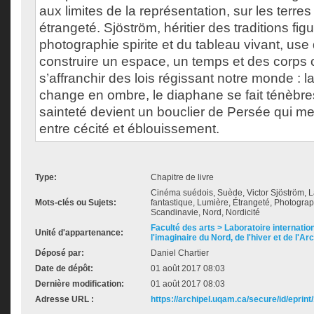
aux limites de la représentation, sur les terres
étrangeté. Sjöström, héritier des traditions figu
photographie spirite et du tableau vivant, use
construire un espace, un temps et des corps
s’affranchir des lois régissant notre monde : 
change en ombre, le diaphane se fait ténèbres
sainteté devient un bouclier de Persée qui me
entre cécité et éblouissement.
Type:
Chapitre de livre
Cinéma suédois, Suède, Victor Sjöström, La
Mots-clés ou Sujets:
fantastique, Lumière, Étrangeté, Photogra
Scandinavie, Nord, Nordicité
Faculté des arts > Laboratoire internatio
Unité d'appartenance:
l'imaginaire du Nord, de l'hiver et de l'Ar
Déposé par:
Daniel Chartier
Date de dépôt:
01 août 2017 08:03
Dernière modification:
01 août 2017 08:03
Adresse URL :
https://archipel.uqam.ca/secure/id/eprint