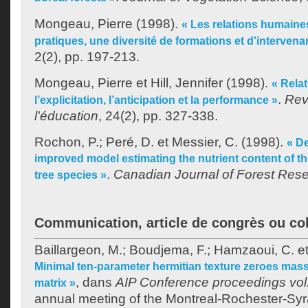
Mongeau, Pierre
(1998).
« Les relations humaine
pratiques, une diversité de formations et d'intervena
2(2), pp. 197-213.
Mongeau, Pierre
et
Hill, Jennifer
(1998).
« Relat
.
Rev
l’explicitation, l’anticipation et la performance »
l'éducation
, 24(2), pp. 327-338.
Rochon, P.
;
Peré, D.
et
Messier, C.
(1998).
« D
improved model estimating the nutrient content of the
.
Canadian Journal of Forest Res
tree species »
Communication, article de congrès ou co
Baillargeon, M.
;
Boudjema, F.
;
Hamzaoui, C.
e
Minimal ten-parameter hermitian texture zeroes mas
, dans
AIP Conference proceedings vol
matrix »
annual meeting of the Montreal-Rochester-Sy