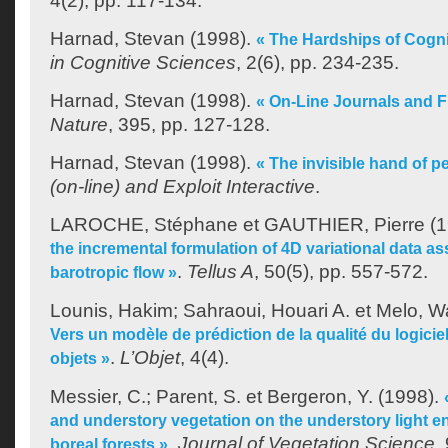
4(2), pp. 117-134.
Harnad, Stevan
(1998).
« The Hardships of Cogni
in Cognitive Sciences
, 2(6), pp. 234-235.
Harnad, Stevan
(1998).
« On-Line Journals and Fi
Nature
, 395, pp. 127-128.
Harnad, Stevan
(1998).
« The invisible hand of p
(on-line) and Exploit Interactive
.
LAROCHE, Stéphane
et
GAUTHIER, Pierre
(1
the incremental formulation of 4D variational data ass
.
Tellus A
, 50(5), pp. 557-572.
barotropic flow »
Lounis, Hakim
;
Sahraoui, Houari A.
et
Melo, Wa
Vers un modèle de prédiction de la qualité du logicie
.
L’Objet
, 4(4).
objets »
Messier, C.
;
Parent, S.
et
Bergeron, Y.
(1998).
and understory vegetation on the understory light e
.
Journal of Vegetation Science
,
boreal forests »