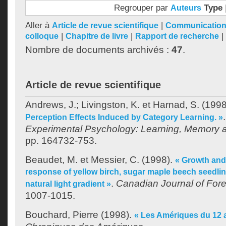
Regrouper par
Type
Auteurs
Aller à
|
Article de revue scientifique
Communication,
|
|
|
colloque
Chapitre de livre
Rapport de recherche
Nombre de documents archivés :
47
.
Article de revue scientifique
Andrews, J.
;
Livingston, K.
et
Harnad, S.
(1998
Perception Effects Induced by Category Learning. »
Experimental Psychology: Learning, Memory 
pp. 164732-753.
Beaudet, M.
et
Messier, C.
(1998).
« Growth and
response of yellow birch, sugar maple beech seedli
.
Canadian Journal of For
natural light gradient »
1007-1015.
Bouchard, Pierre
(1998).
« Les Amériques du 12 a