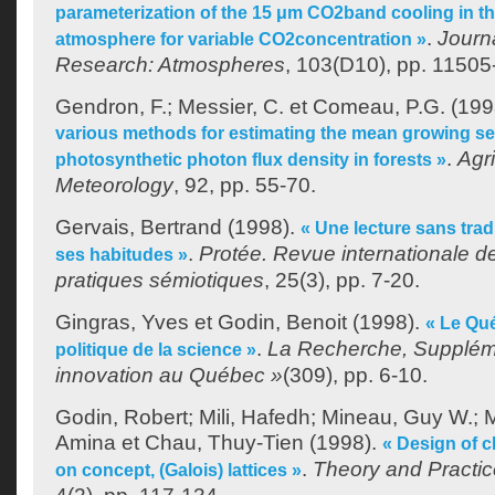
parameterization of the 15 μm CO2band cooling in t
.
Journ
atmosphere for variable CO2concentration »
Research: Atmospheres
, 103(D10), pp. 11505
Gendron, F.
;
Messier, C.
et
Comeau, P.G.
(199
various methods for estimating the mean growing s
.
Agri
photosynthetic photon flux density in forests »
Meteorology
, 92, pp. 55-70.
Gervais, Bertrand
(1998).
« Une lecture sans tradit
.
Protée. Revue internationale de
ses habitudes »
pratiques sémiotiques
, 25(3), pp. 7-20.
Gingras, Yves
et
Godin, Benoit
(1998).
« Le Qu
.
La Recherche, Suppléme
politique de la science »
innovation au Québec »
(309), pp. 6-10.
Godin, Robert
;
Mili, Hafedh
;
Mineau, Guy W.
;
M
Amina
et
Chau, Thuy-Tien
(1998).
« Design of c
.
Theory and Practic
on concept, (Galois) lattices »