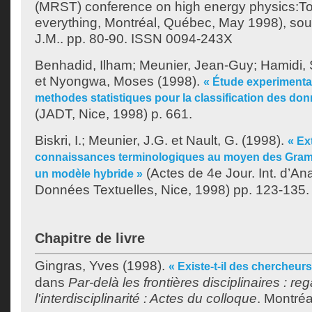
(MRST) conference on high energy physics:To
everything, Montréal, Québec, May 1998), sous
J.M.
. pp. 80-90. ISSN 0094-243X
Benhadid, Ilham
;
Meunier, Jean-Guy
;
Hamidi,
et
Nyongwa, Moses
(1998).
« Étude experimenta
methodes statistiques pour la classification des don
(JADT, Nice, 1998) p. 661.
Biskri, I.
;
Meunier, J.G.
et
Nault, G.
(1998).
« Ex
connaissances terminologiques au moyen des Gramm
(Actes de 4e Jour. Int. d’An
un modèle hybride »
Données Textuelles, Nice, 1998) pp. 123-135.
Chapitre de livre
Gingras, Yves
(1998).
« Existe-t-il des chercheurs
dans
Par-delà les frontières disciplinaires : re
l'interdisciplinarité : Actes du colloque
. Montréal