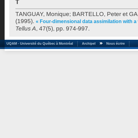
T
TANGUAY, Monique
;
BARTELLO, Peter
et
GA
(1995).
« Four-dimensional data assimilation with a
Tellus A
, 47(5), pp. 974-997.
UQAM - Université du Québec à Montréal
Archipel
Nous écrire