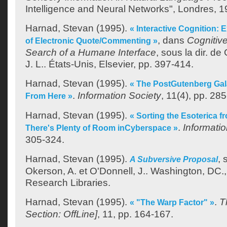
Intelligence and Neural Networks", Londres, 1
Harnad, Stevan
(1995).
« Interactive Cognition: E
, dans
Cognitiv
of Electronic Quote/Commenting »
Search of a Humane Interface
, sous la dir. de
J. L.
. États-Unis, Elsevier, pp. 397-414.
Harnad, Stevan
(1995).
« The PostGutenberg Gal
.
Information Society
, 11(4), pp. 28
From Here »
Harnad, Stevan
(1995).
« Sorting the Esoterica f
.
Informatio
There's Plenty of Room inCyberspace »
305-324.
Harnad, Stevan
(1995).
, 
A Subversive Proposal
Okerson, A.
et
O'Donnell, J.
.
Washington, DC., 
Research Libraries.
Harnad, Stevan
(1995).
.
T
« "The Warp Factor" »
Section: OffLine]
, 11, pp. 164-167.