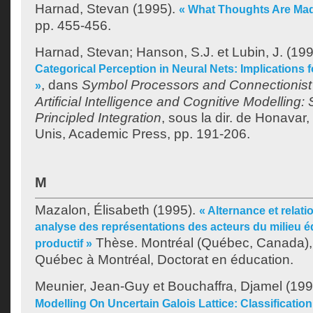
Harnad, Stevan
(1995).
« What Thoughts Are Mad
pp. 455-456.
Harnad, Stevan
;
Hanson, S.J.
et
Lubin, J.
(199
Categorical Perception in Neural Nets: Implications
, dans
Symbol Processors and Connectionist
»
Artificial Intelligence and Cognitive Modelling
Principled Integration
, sous la dir. de
Honavar, 
Unis, Academic Press, pp. 191-206.
M
Mazalon, Élisabeth
(1995).
« Alternance et relati
analyse des représentations des acteurs du milieu éd
Thèse. Montréal (Québec, Canada), 
productif »
Québec à Montréal, Doctorat en éducation.
Meunier, Jean-Guy
et
Bouchaffra, Djamel
(199
Modelling On Uncertain Galois Lattice: Classificatio