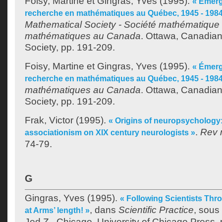
Foisy, Martine
et
Gingras, Yves
(1995).
« Émerg
recherche en mathématiques au Québec, 1945 - 1984
Mathematical Society - Société mathématique
mathématiques au Canada
. Ottawa, Canadia
Society, pp. 191-209.
Foisy, Martine
et
Gingras, Yves
(1995).
« Émerg
recherche en mathématiques au Québec, 1945 - 1984
mathématiques au Canada
. Ottawa, Canadia
Society, pp. 191-209.
Frak, Victor
(1995).
« Origins of neuropsychology:
.
Rev 
associationism on XIX century neurologists »
74-79.
G
Gingras, Yves
(1995).
« Following Scientists Thr
, dans
Scientific Practice
, sous 
at Arms’ length! »
Jed Z.
. Chicago, University of Chicago Press,