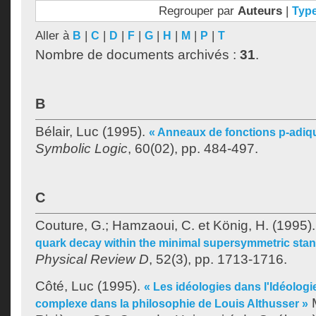
Regrouper par
Auteurs
|
Typ
Aller à
|
|
|
|
|
|
|
|
B
C
D
F
G
H
M
P
T
Nombre de documents archivés :
31
.
B
Bélair, Luc
(1995).
« Anneaux de fonctions p-adiq
Symbolic Logic
, 60(02), pp. 484-497.
C
Couture, G.
;
Hamzaoui, C.
et
König, H.
(1995)
quark decay within the minimal supersymmetric sta
Physical Review D
, 52(3), pp. 1713-1716.
Côté, Luc
(1995).
« Les idéologies dans l'Idéologi
M
complexe dans la philosophie de Louis Althusser »