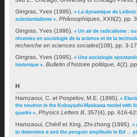
Gingras, Yves
(1995).
« La dynamique de Leibniz
.
Philosophiques
, XXII(2), pp.
substantialisme »
Gingras, Yves
(1995).
« Un air de radicalisme : 
récentes en sociologie de la science et de la technol
recherche en sciences sociales
(108), pp. 3-17
Gingras, Yves
(1995).
« Une sociologie spontané
.
Bulletin d'histoire politique
, 4(2), p
historique »
H
Hamzaoui, C.
et
Pospelov, M.E.
(1995).
« Elect
the neutron in the Kobayashi-Maskawa model with fo
.
Physics Letters B
, 357(4), pp. 616-62
quarks »
Hamzaoui, Chérif
et
Xing, Zhi-zhong
(1995).
« 
to determine α and the penguin amplitude in Bd → pi