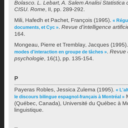
Bolasco. L. Lebart, A. Salem Analisi Statistica d
CISU. Rome
, II, pp. 289-292.
Mili, Hafedh
et
Pachet, François
(1995).
« Régul
.
Revue d'intelligence artifici
documents, et Cyc »
164.
Mongeau, Pierre
et
Tremblay, Jacques
(1995)
.
Revue 
modes d'interaction en groupe de tâches »
psychologie
, 16(1), pp. 135-154.
P
Payeras Robles, Jessica Zulema
(1995).
« L'a
M
le discours bilingue espagnol-français à Montréal »
(Québec, Canada), Université du Québec à Mon
linguistique.