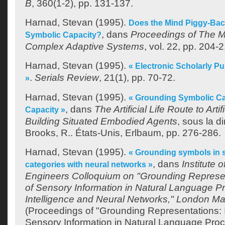
B
, 360(1-2), pp. 131-137.
Harnad, Stevan
(1995).
Does the Mind Piggy-Bac
, dans
Proceedings of The Mi
Symbolic Capacity?
Complex Adaptive Systems
, vol. 22, pp. 204-
Harnad, Stevan
(1995).
« Electronic Scholarly Pu
.
Serials Review
, 21(1), pp. 70-72.
»
Harnad, Stevan
(1995).
« Grounding Symbolic Ca
, dans
The Artificial Life Route to Artif
Capacity »
Building Situated Embodied Agents
, sous la di
Brooks, R.
. États-Unis, Erlbaum, pp. 276-286.
Harnad, Stevan
(1995).
« Grounding symbols in 
, dans
Institute o
categories with neural networks »
Engineers Colloquium on "Grounding Represent
of Sensory Information in Natural Language Pro
Intelligence and Neural Networks," London M
(Proceedings of "Grounding Representations: I
Sensory Information in Natural Language Proces