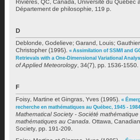
Rivières, QC, Canada, Université du Québec à 
Département de philosophie, 119 p.
D
Deblonde, Godelieve
;
Garand, Louis
;
Gauthier
Christopher
(1995).
« Assimilation of SSM/I and 
Retrievals with a One-Dimensional Variational Analy
of Applied Meteorology
, 34(7), pp. 1536-1550.
F
Foisy, Martine
et
Gingras, Yves
(1995).
« Émerg
recherche en mathématiques au Québec, 1945 - 1984
Mathematical Society - Société mathématique
mathématiques au Canada
. Ottawa, Canadia
Society, pp. 191-209.