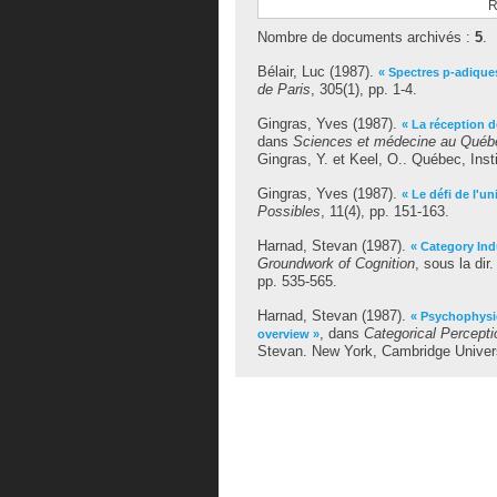
R
Nombre de documents archivés :
5
.
Bélair, Luc
(1987).
« Spectres p-adiques
de Paris
, 305(1), pp. 1-4.
Gingras, Yves
(1987).
« La réception d
dans
Sciences et médecine au Québe
Gingras, Y.
et
Keel, O.
. Québec, Inst
Gingras, Yves
(1987).
« Le défi de l'u
Possibles
, 11(4), pp. 151-163.
Harnad, Stevan
(1987).
« Category Ind
Groundwork of Cognition
, sous la dir
pp. 535-565.
Harnad, Stevan
(1987).
« Psychophysic
, dans
Categorical Percept
overview »
Stevan
. New York, Cambridge Univers