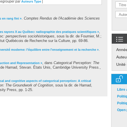
egrouper par
|
Auteurs
Type
.
Comptes Rendus de l'Académie des Sciences
 en rang fini »
,
es rayons X au Québec: radiographie des pratiques scientifiques »
c: perspectives sociohistoriques
, sous la dir. de
Fournier, M.
;
itut Québécois de Recherche sur la Culture, pp. 69-86.
.
Anné
niversité moderne: l'équilibre entre l'enseignement et la recherche »
Auteu
, dans
Categorical Perception: The
uction and Representation »
Unité
. de
Harnad, Stevan
. États Unis, Cambridge University Press.,
al and cognitive aspects of categorical perception: A critical
ion: The Groundwork of Cognition
, sous la dir. de
Harnad,
ity Press, pp. 1-25.
Libre
Polit
Polit
Open p