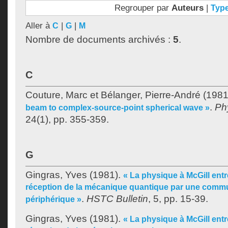
Regrouper par
Auteurs
|
Typ
Aller à
|
|
C
G
M
Nombre de documents archivés :
5
.
C
Couture, Marc
et
Bélanger, Pierre-André
(1981
.
Ph
beam to complex-source-point spherical wave »
24(1), pp. 355-359.
G
Gingras, Yves
(1981).
« La physique à McGill entr
réception de la mécanique quantique par une commu
.
HSTC Bulletin
, 5, pp. 15-39.
périphérique »
Gingras, Yves
(1981).
« La physique à McGill entr