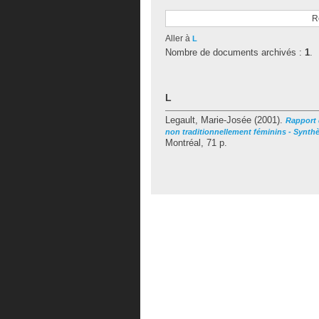
R
Aller à
L
Nombre de documents archivés :
1
.
L
Legault, Marie-Josée
(2001).
Rapport 
non traditionnellement féminins - Synthè
Montréal, 71 p.