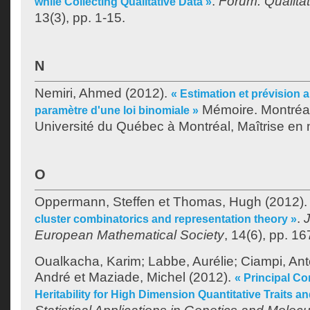
.
Forum: Qualita
while Collecting Qualitative Data »
13(3), pp. 1-15.
N
Nemiri, Ahmed
(2012).
« Estimation et prévision 
Mémoire. Montréa
paramètre d'une loi binomiale »
Université du Québec à Montréal, Maîtrise en
O
Oppermann, Steffen
et
Thomas, Hugh
(2012)
.
J
cluster combinatorics and representation theory »
European Mathematical Society
, 14(6), pp. 1
Oualkacha, Karim
;
Labbe, Aurélie
;
Ciampi, Ant
André
et
Maziade, Michel
(2012).
« Principal C
Heritability for High Dimension Quantitative Traits a