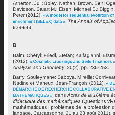
Atherton, Juli
;
Boley, Nathan
;
Brown, Ben
;
Oga
Davidson, Stuart M.
;
Eisen, Michael B.
;
Biggin
Peter
(2012).
« A model for sequential evolution of
.
The Annals of Applied
enrichment (SELEX) data »
928-949.
B
Balm, Cheryl
;
Friedl, Stefan
;
Kalfagianni, Efstra
(2012).
« Cosmetic crossings and Seifert matrices 
Analysis and Geometry
, 20(2), pp. 235-253.
Barry, Souleymane
;
Saboya, Mireille
;
Corrivea
Nadine
et
Maheux, Jean-François
(2012).
« D
DÉMARCHE DE RECHERCHE COLLABORATIVE EN
, dans
Actes de la 16ième éc
MATHÉMATIQUES »
didactique des mathématiques
(Questions viv
mathématiques : problèmes de la profession d’
langage, Carcassonne, 21 au 28 août 2011), so