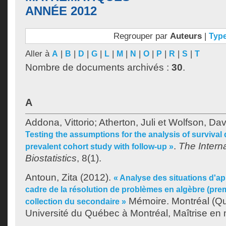
ANNÉE 2012
Regrouper par
Auteurs
|
Typ
Aller à
|
|
|
|
|
|
|
|
|
|
|
A
B
D
G
L
M
N
O
P
R
S
T
Nombre de documents archivés :
30
.
A
Addona, Vittorio
;
Atherton, Juli
et
Wolfson, Dav
Testing the assumptions for the analysis of survival 
.
The Interna
prevalent cohort study with follow-up »
Biostatistics
, 8(1).
Antoun, Zita
(2012).
« Analyse des situations d'a
cadre de la résolution de problèmes en algèbre (pre
Mémoire. Montréal (Q
collection du secondaire »
Université du Québec à Montréal, Maîtrise en