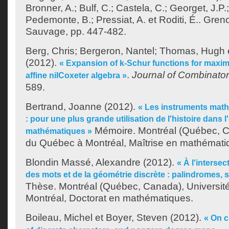
Bronner, A.
;
Bulf, C.
;
Castela, C.
;
Georget, J.P.
Pedemonte, B.
;
Pressiat, A.
et
Roditi, É.
. Gren
Sauvage, pp. 447-482.
Berg, Chris
;
Bergeron, Nantel
;
Thomas, Hugh
(2012).
« Expansion of k-Schur functions for maxima
.
Journal of Combinator
affine nilCoxeter algebra »
589.
Bertrand, Joanne
(2012).
« Les instruments math
: pour une plus grande utilisation de l'histoire dans
Mémoire. Montréal (Québec, C
mathématiques »
du Québec à Montréal, Maîtrise en mathémati
Blondin Massé, Alexandre
(2012).
« À l'interse
des mots et de la géométrie discrète : palindromes, 
Thèse. Montréal (Québec, Canada), Universit
Montréal, Doctorat en mathématiques.
Boileau, Michel
et
Boyer, Steven
(2012).
« On c