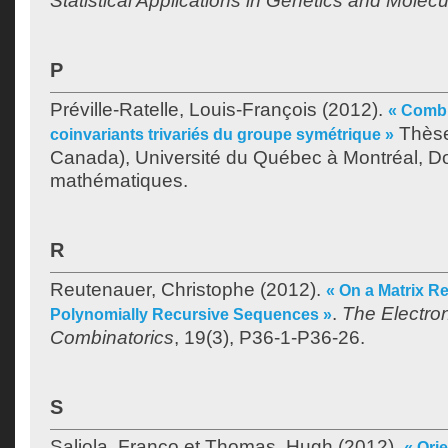
Statistical Applications in Genetics and Molecu
P
Préville-Ratelle, Louis-François
(2012).
« Combi
Thèse
coinvariants trivariés du groupe symétrique »
Canada), Université du Québec à Montréal, Do
mathématiques.
R
Reutenauer, Christophe
(2012).
« On a Matrix Re
.
The Electron
Polynomially Recursive Sequences »
Combinatorics
, 19(3), P36-1-P36-26.
S
Saliola, Franco
et
Thomas, Hugh
(2012).
« Ori