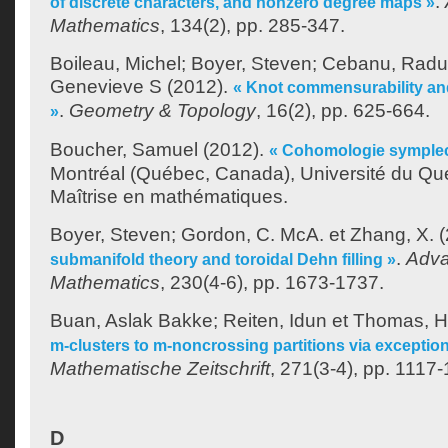
.
of discrete characters, and nonzero degree maps »
Mathematics
, 134(2), pp. 285-347.
Boileau, Michel
;
Boyer, Steven
;
Cebanu, Radu
Genevieve S
(2012).
« Knot commensurability an
.
Geometry & Topology
, 16(2), pp. 625-664.
»
Boucher, Samuel
(2012).
« Cohomologie symplec
Montréal (Québec, Canada), Université du Qu
Maîtrise en mathématiques.
Boyer, Steven
;
Gordon, C. McA.
et
Zhang, X.
(
.
Adva
submanifold theory and toroidal Dehn filling »
Mathematics
, 230(4-6), pp. 1673-1737.
Buan, Aslak Bakke
;
Reiten, Idun
et
Thomas, 
m-clusters to m-noncrossing partitions via exceptio
Mathematische Zeitschrift
, 271(3-4), pp. 1117
D