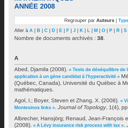
ANNÉE 2008
Regrouper par
Auteurs
|
Typ
Aller à
|
|
|
|
|
|
|
|
|
|
|
|
|
A
B
C
D
E
F
J
K
L
M
O
P
R
S
Nombre de documents archivés :
38
.
A
Abed, Djamila
(2008).
« Tests de déséquilibre de l
Mé
application à un gène candidat à l'hyperactivité »
(Québec, Canada), Université du Québec à Mon
mathématiques.
Agol, I.
;
Boyer, Steven
et
Zhang, X.
(2008).
« V
.
Journal of Topology
, 1(4), p
Montesinos links »
Albrecher, Hansjörg
;
Renaud, Jean-François
e
(2008).
.
« A Lévy insurance risk process with tax »