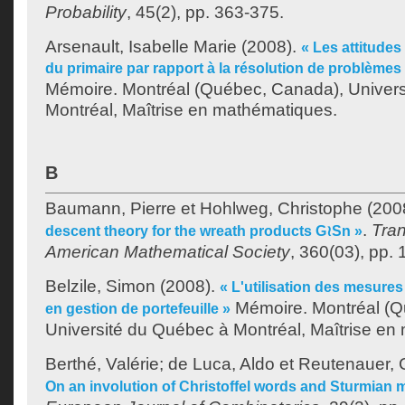
Probability
, 45(2), pp. 363-375.
Arsenault, Isabelle Marie
(2008).
« Les attitudes
du primaire par rapport à la résolution de problème
Mémoire. Montréal (Québec, Canada), Univer
Montréal, Maîtrise en mathématiques.
B
Baumann, Pierre
et
Hohlweg, Christophe
(200
.
Tran
descent theory for the wreath products G≀Sn »
American Mathematical Society
, 360(03), pp.
Belzile, Simon
(2008).
« L'utilisation des mesure
Mémoire. Montréal (Q
en gestion de portefeuille »
Université du Québec à Montréal, Maîtrise en
Berthé, Valérie
;
de Luca, Aldo
et
Reutenauer, 
On an involution of Christoffel words and Sturmian