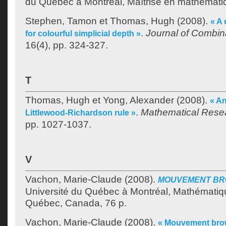
du Québec à Montréal, Maîtrise en mathémati
Stephen, Tamon
et
Thomas, Hugh
(2008).
« A
.
Journal of Combina
for colourful simplicial depth »
16(4), pp. 324-327.
T
Thomas, Hugh
et
Yong, Alexander
(2008).
« A
.
Mathematical Resea
Littlewood-Richardson rule »
pp. 1027-1037.
V
Vachon, Marie-Claude
(2008).
MOUVEMENT BR
Université du Québec à Montréal, Mathématiq
Québec, Canada, 76 p.
Vachon, Marie-Claude
(2008).
« Mouvement brow