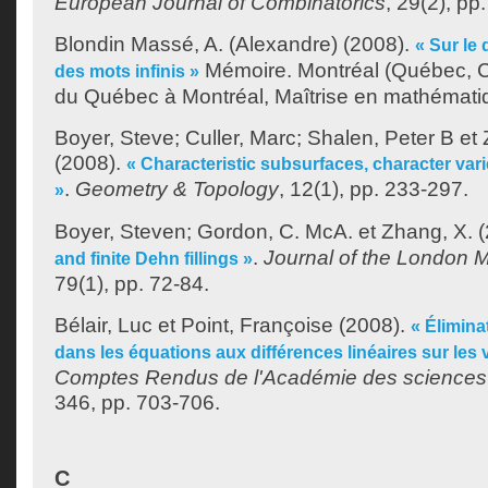
European Journal of Combinatorics
, 29(2), pp
Blondin Massé, A. (Alexandre)
(2008).
« Sur le
Mémoire. Montréal (Québec, C
des mots infinis »
du Québec à Montréal, Maîtrise en mathémati
Boyer, Steve
;
Culler, Marc
;
Shalen, Peter B
et
(2008).
« Characteristic subsurfaces, character vari
.
Geometry & Topology
, 12(1), pp. 233-297.
»
Boyer, Steven
;
Gordon, C. McA.
et
Zhang, X.
(
.
Journal of the London 
and finite Dehn fillings »
79(1), pp. 72-84.
Bélair, Luc
et
Point, Françoise
(2008).
« Élimina
dans les équations aux différences linéaires sur les 
Comptes Rendus de l'Académie des sciences d
346, pp. 703-706.
C