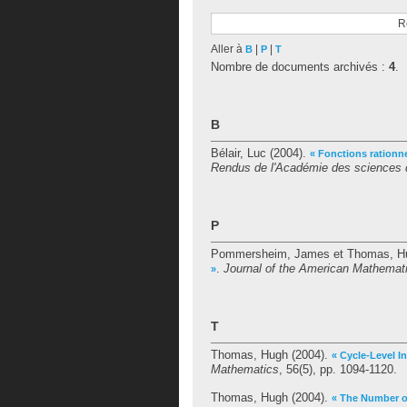
R
Aller à
|
|
B
P
T
Nombre de documents archivés :
4
.
B
Bélair, Luc
(2004).
« Fonctions rationne
Rendus de l'Académie des sciences d
P
Pommersheim, James
et
Thomas, H
.
Journal of the American Mathemati
»
T
Thomas, Hugh
(2004).
« Cycle-Level In
Mathematics
, 56(5), pp. 1094-1120.
Thomas, Hugh
(2004).
« The Number o