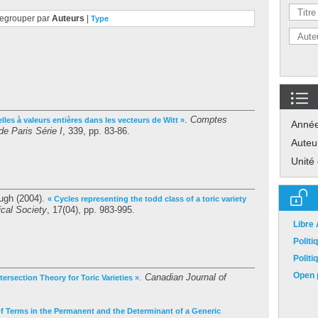
egrouper par
Auteurs
|
Type
.
Comptes
lles à valeurs entières dans les vecteurs de Witt »
Anné
e Paris Série I
, 339, pp. 83-86.
Auteu
Unité
ugh
(2004).
« Cycles representing the todd class of a toric variety
cal Society
, 17(04), pp. 983-995.
Libre
Polit
Polit
Open p
.
Canadian Journal of
tersection Theory for Toric Varieties »
f Terms in the Permanent and the Determinant of a Generic