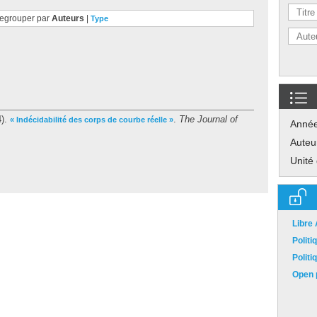
egrouper par
Auteurs
|
Type
4).
.
The Journal of
« Indécidabilité des corps de courbe réelle »
Anné
Auteu
Unité
Libre
Polit
Polit
Open p