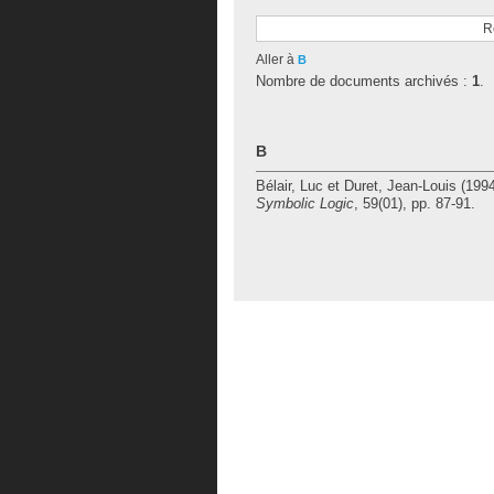
R
Aller à
B
Nombre de documents archivés :
1
.
B
Bélair, Luc
et
Duret, Jean-Louis
(199
Symbolic Logic
, 59(01), pp. 87-91.