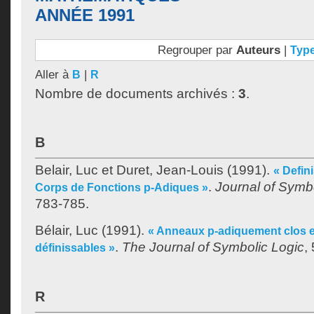
ANNÉE 1991
Regrouper par
Auteurs
|
Typ
Aller à
|
B
R
Nombre de documents archivés :
3
.
B
Belair, Luc
et
Duret, Jean-Louis
(1991).
« Defini
.
Journal of Symb
Corps de Fonctions p-Adiques »
783-785.
Bélair, Luc
(1991).
« Anneaux p-adiquement clos e
.
The Journal of Symbolic Logic
,
définissables »
R