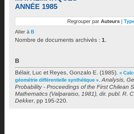
ANNÉE 1985
Regrouper par
Auteurs
|
Typ
Aller à
B
Nombre de documents archivés :
1
.
B
Bélair, Luc
et
Reyes, Gonzalo E.
(1985).
« Calc
.
Analysis, G
géométrie différentielle synthétique »
Probability - Proceedings of the First Chilea
Mathematics (Valparaiso, 1981), dir. publ. R. 
Dekker
, pp 195-220.