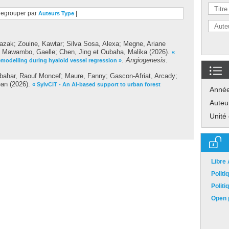
egrouper par
|
Auteurs
Type
Razak
;
Zouine, Kawtar
;
Silva Sosa, Alexa
;
Megne, Ariane
;
Mawambo, Gaelle
;
Chen, Jing
et
Oubaha, Malika
(2026).
«
.
Angiogenesis
.
remodelling during hyaloid vessel regression »
bahar, Raouf Moncef
;
Maure, Fanny
;
Gascon-Afriat, Arcady
;
ean
(2026).
« SylvCiT - An AI-based support to urban forest
Anné
Auteu
Unité
Libre
Polit
Polit
Open p