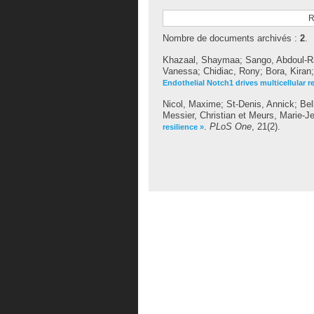
R
Nombre de documents archivés :
2
.
Khazaal, Shaymaa
;
Sango, Abdoul-
Vanessa
;
Chidiac, Rony
;
Bora, Kiran
Endothelial Notch1 drives multicellular 
Nicol, Maxime
;
St-Denis, Annick
;
Bel
Messier, Christian
et
Meurs, Marie-J
.
PLoS One
, 21(2).
resilience »