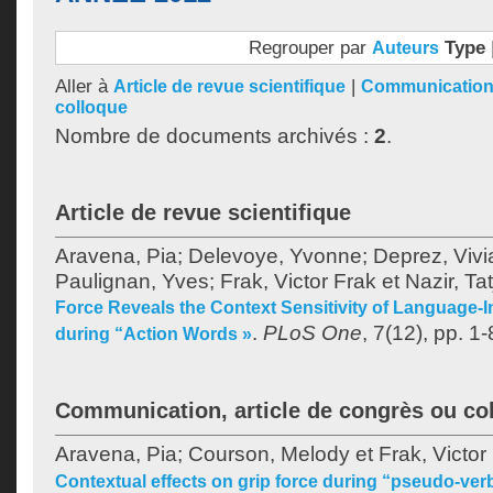
Regrouper par
Type
Auteurs
Aller à
|
Article de revue scientifique
Communication,
colloque
Nombre de documents archivés :
2
.
Article de revue scientifique
Aravena, Pia
;
Delevoye, Yvonne
;
Deprez, Viv
Paulignan, Yves
;
Frak, Victor Frak
et
Nazir, Ta
Force Reveals the Context Sensitivity of Language-I
.
PLoS One
, 7(12), pp. 1-
during “Action Words »
Communication, article de congrès ou co
Aravena, Pia
;
Courson, Melody
et
Frak, Victor
Contextual effects on grip force during “pseudo-ver