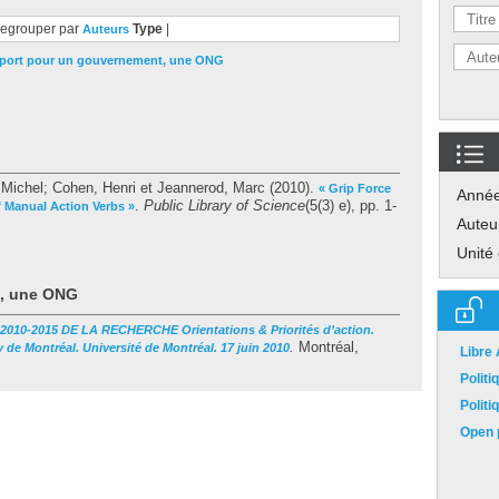
egrouper par
Type
|
Auteurs
port pour un gouvernement, une ONG
 Michel
;
Cohen, Henri
et
Jeannerod, Marc
(2010).
« Grip Force
Anné
.
Public Library of Science
(5(3) e), pp. 1-
f Manual Action Verbs »
Auteu
Unité
t, une ONG
10-2015 DE LA RECHERCHE Orientations & Priorités d’action.
.
Montréal,
 de Montréal. Université de Montréal. 17 juin 2010
Libre
Polit
Polit
Open p