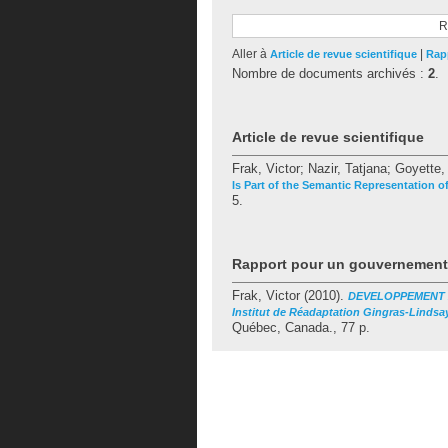
R
Aller à
|
Article de revue scientifique
Rap
Nombre de documents archivés :
2
.
Article de revue scientifique
Frak, Victor
;
Nazir, Tatjana
;
Goyette,
Is Part of the Semantic Representation o
5.
Rapport pour un gouvernemen
Frak, Victor
(2010).
DEVELOPPEMENT 20
Institut de Réadaptation Gingras-Lindsay
Québec, Canada., 77 p.