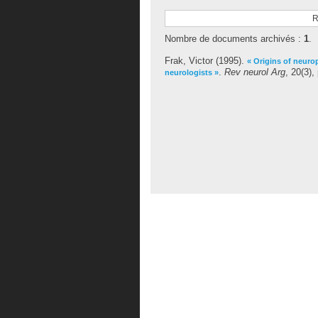
R
Nombre de documents archivés :
1
.
Frak, Victor
(1995).
« Origins of neuro
.
Rev neurol Arg
, 20(3),
neurologists »