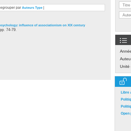
egrouper par
|
Auteurs
Type
psychology: influence of associationism on XIX century
 pp. 74-79.
Anné
Auteu
Unité
Libre
Polit
Polit
Open p