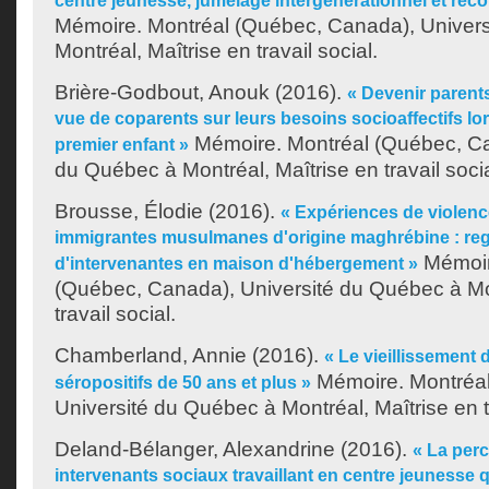
centre jeunesse, jumelage intergénérationnel et rec
Mémoire. Montréal (Québec, Canada), Univer
Montréal, Maîtrise en travail social.
Brière-Godbout, Anouk
(2016).
« Devenir parents
vue de coparents sur leurs besoins socioaffectifs lors
Mémoire. Montréal (Québec, Ca
premier enfant »
du Québec à Montréal, Maîtrise en travail socia
Brousse, Élodie
(2016).
« Expériences de violen
immigrantes musulmanes d'origine maghrébine : re
Mémoir
d'intervenantes en maison d'hébergement »
(Québec, Canada), Université du Québec à Mon
travail social.
Chamberland, Annie
(2016).
« Le vieillissement
Mémoire. Montréal
séropositifs de 50 ans et plus »
Université du Québec à Montréal, Maîtrise en tr
Deland-Bélanger, Alexandrine
(2016).
« La per
intervenants sociaux travaillant en centre jeunesse