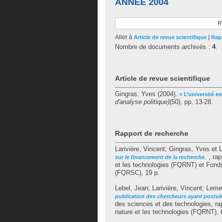
ANNÉE 2004
R
Aller à
|
Article de revue scientifique
Rap
Nombre de documents archivés :
4
.
Article de revue scientifique
Gingras, Yves
(2004).
« L’université 
d'analyse politique)
(50), pp. 13-28.
Rapport de recherche
Larivière, Vincent
;
Gingras, Yves
et
.
, rap
sur le financement de la recherche
et les technologies (FQRNT) et Fonds 
(FQRSC), 19 p.
Lebel, Jean
;
Larivière, Vincent
;
Lemel
publication des chercheurs ayant post
des sciences et des technologies, ra
nature et les technologies (FQRNT), 