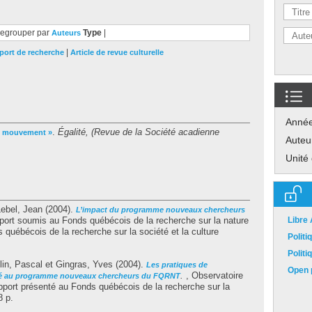
egrouper par
Type
|
Auteurs
|
port de recherche
Article de revue culturelle
Anné
.
Égalité, (Revue de la Société acadienne
en mouvement »
Auteu
Unité
Lebel, Jean
(2004).
L’impact du programme nouveaux chercheurs
port soumis au Fonds québécois de la recherche sur la nature
Libre
québécois de la recherche sur la société et la culture
Polit
Polit
in, Pascal
et
Gingras, Yves
(2004).
Les pratiques de
Open p
.
, Observatoire
ulé au programme nouveaux chercheurs du FQRNT
pport présenté au Fonds québécois de la recherche sur la
8 p.