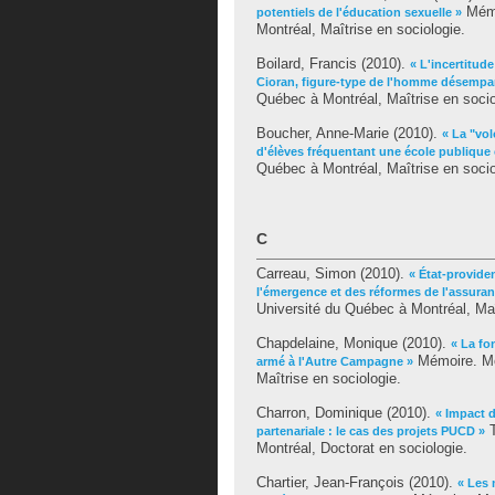
Mémo
potentiels de l'éducation sexuelle »
Montréal, Maîtrise en sociologie.
Boilard, Francis
(2010).
« L'incertitu
Cioran, figure-type de l'homme désempa
Québec à Montréal, Maîtrise en socio
Boucher, Anne-Marie
(2010).
« La "vol
d'élèves fréquentant une école publique 
Québec à Montréal, Maîtrise en socio
C
Carreau, Simon
(2010).
« État-provide
l'émergence et des réformes de l'assur
Université du Québec à Montréal, Maî
Chapdelaine, Monique
(2010).
« La fo
Mémoire. Mo
armé à l'Autre Campagne »
Maîtrise en sociologie.
Charron, Dominique
(2010).
« Impact d
T
partenariale : le cas des projets PUCD »
Montréal, Doctorat en sociologie.
Chartier, Jean-François
(2010).
« Les 