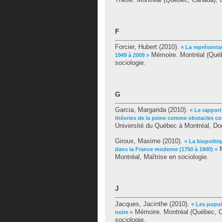
F
Forcier, Hubert
(2010).
« La représenta
Mémoire. Montréal (Québ
1949 à 2009 »
sociologie.
G
Garcia, Margarida
(2010).
« Le rapport 
théories de la peine comme obstacles cog
Université du Québec à Montréal, Doc
Giroux, Maxime
(2010).
« La biopoliti
M
dans la France moderne (1750 à 1900) »
Montréal, Maîtrise en sociologie.
J
Jacques, Jacinthe
(2010).
« Les popul
Mémoire. Montréal (Québec, Ca
noire »
sociologie.