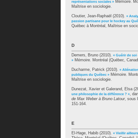
Mémoire. Mon
représentations sociales »
Maîtrise en sociologie.
Cloutier, Jean-Raphaël
(2010).
« Analy
passion partisane pour le hockey au Qu
Québec à Montréal, Maîtrise en socio
D
Demers, Bruno
(2010).
« Guérir de soi
Mémoire. Montréal (Québec, Canada)
»
Ducharme, Patrick
(2010).
« Aliénatio
Mémoire. Montr
publiques du Québec »
Maîtrise en sociologie.
Dunezat, Xavier
et
Galerand, Elsa
(2
, da
une philosophie de la différence ? »
de Max Weber à Bruno Latour
, sous 
151-164.
E
El-Hage, Habib
(2010).
« Vieillir aille
Thèse. Montréal (Québec, Canada), U