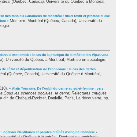
tréal (Québec, Canada), Université du Québec à Montréal,
se des fans du Canadiens de Montréal : rituel festif et profane d'une
Mémoire. Montréal (Québec, Canada), Université du
ébec »
logie.
 dans la modernité : le cas de la pratique de la méditation Vipassana
, Université du Québec à Montréal, Maîtrise en sociologie.
n de l'État et dépolitisation de l'économie : le cas des dettes
éal (Québec, Canada), Université du Québec à Montréal,
010).
« Alain Touraine. De l'oubli du genre au sujet-femme : vers
ns
Sous les sciences sociales, le genre: Relectures critiques,
la dir. de
Chabaud-Rychter, Danielle
. Paris, La découverte, pp.
urs : options identitaires et paroles d'aînés d'origine libanaise »
niversité du Québec à Montréal, Doctorat en sociologie.