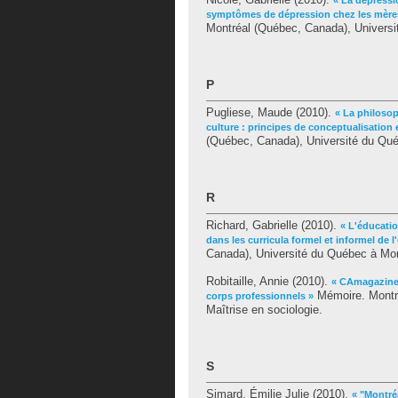
« La dépressi
symptômes de dépression chez les mères
Montréal (Québec, Canada), Universit
P
Pugliese, Maude
(2010).
« La philoso
culture : principes de conceptualisation 
(Québec, Canada), Université du Québ
R
Richard, Gabrielle
(2010).
« L'éducatio
dans les curricula formel et informel de 
Canada), Université du Québec à Mont
Robitaille, Annie
(2010).
« CAmagazine 
Mémoire. Montré
corps professionnels »
Maîtrise en sociologie.
S
Simard, Émilie Julie
(2010).
« "Montréa