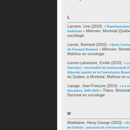
L
Lamarre, Line
(2010).
« Représentation
Mémoire. Montréal (Québec
américain »
sociologie.
Lavoie, Bertrand
(2010).
« Entre l'univ
Mémoire. Montréa
de Fernand Dumont »
Maîtrise en sociologie.
Lemire-Lafontaine, Emilie
(2010).
« L
française : reconnaître la communauté d'
déposés auprès de la Commission Bouch
du Québec à Montréal, Maîtrise en so
Lepage, Jean-François
(2010).
« La s
Thèse. Montréal
discipline, 1943-2003 »
Doctorat en sociologie.
M
Madelaine, Henry-George
(2010).
« Es
de l'artiste : parcours de construction et