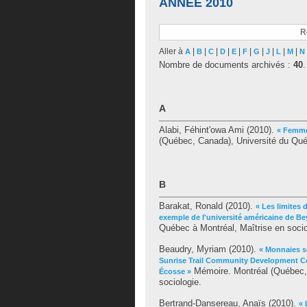
ANNÉE 2010
R
Aller à
|
|
|
|
|
|
|
|
|
|
A
B
C
D
E
F
G
J
L
M
N
Nombre de documents archivés :
40
.
A
Alabi, Féhint'owa Ami
(2010).
« Femmes
(Québec, Canada), Université du Québ
B
Barakat, Ronald
(2010).
« Les limites 
exemple de l'université américaine de Be
Québec à Montréal, Maîtrise en socio
Beaudry, Myriam
(2010).
« Monnaies so
Sunrise Trail Community Development Co
Mémoire. Montréal (Québec, 
Écosse »
sociologie.
Bertrand-Dansereau, Anaïs
(2010).
« 