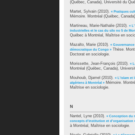
(Québec, Canada), Université du Québ
Martet, Sylvain
(2010).
« Pratiques cul
Mémoire. Montréal (Québec, Canada),
Martineau, Marie-Nathalie
(2010).
« L
industrielles et le cas du silo no 5 de Mon
Québec à Montréal, Maîtrise en socio
Mazalto, Marie
(2010).
« Gouvernance 
Thèse. Montr
démocratique du Congo »
Doctorat en sociologie.
Morissette, Jean-François
(2010).
« L
Montréal (Québec, Canada), Universit
Mouhoub, Djamel
(2010).
« L'islam et 
Mémoire. Montréa
algériens à Montréal »
Maîtrise en sociologie.
N
Nantel, Lyne
(2010).
« Conception du r
concepts d'institution et d'organisation 
à Montréal, Maîtrise en sociologie.
Nicole, Gabrielle
(2010).