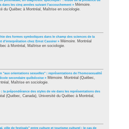
on postnatale, un diagnostic spécifique? : étude de la présence de
Mémoire.
 dans les cinq années suivant l'accouchement »
é du Québec à Montréal, Maîtrise en sociologie.
phie des formes symboliques dans le champ des sciences de la
Mémoire. Montréal
et d'interprétation chez Ernst Cassirer »
ec à Montréal, Maîtrise en sociologie.
n "aux orientations sexuelles" : représentations de l'homosexualité
Mémoire. Montréal (Québec,
l'école secondaire québécoise »
réal, Maîtrise en sociologie.
: la prépondérance des styles de vie dans les représentations des
al (Québec, Canada), Université du Québec à Montréal,
l, ville de festivals" entre culture et tourisme culturel : le cas de