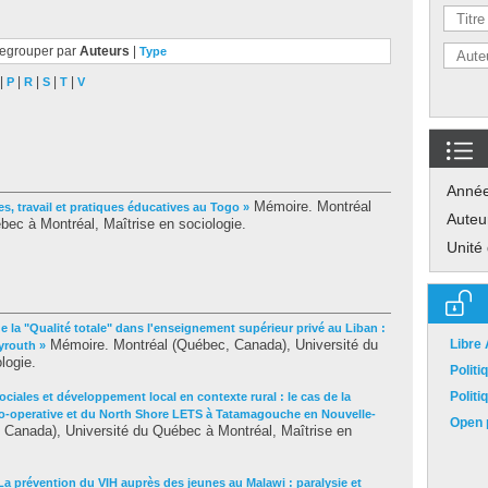
egrouper par
Auteurs
|
Type
|
|
|
|
|
P
R
S
T
V
Anné
Mémoire. Montréal
, travail et pratiques éducatives au Togo »
Auteu
ec à Montréal, Maîtrise en sociologie.
Unité
de la "Qualité totale" dans l'enseignement supérieur privé au Liban :
Mémoire. Montréal (Québec, Canada), Université du
Libre
yrouth »
logie.
Polit
Polit
ciales et développement local en contexte rural : le cas de la
-operative et du North Shore LETS à Tatamagouche en Nouvelle-
Open p
Canada), Université du Québec à Montréal, Maîtrise en
La prévention du VIH auprès des jeunes au Malawi : paralysie et