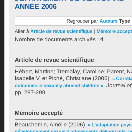
ANNÉE 2006
Regrouper par
Type
Auteurs
Aller à
|
Article de revue scientifique
Mémoire accep
Nombre de documents archivés :
4
.
Article de revue scientifique
Hébert, Martine
;
Tremblay, Caroline
;
Parent, N
Isabelle V.
et
Piché, Christiane
(2006).
« Correl
.
Journal o
outcomes in sexually abused children »
pp. 287-299.
Mémoire accepté
Beauchemin, Amélie
(2006).
« L'adaptation psyc
développement sexuel d'adolescents délinquants a