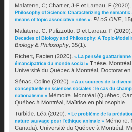
Malaterre, C
;
Chartier, J-F
et
Lareau, F
(2020)
Philosophy of Science: Characterizing the semantic 
.
PLoS ONE
, 15
means of topic associative rules »
Malaterre, C
;
Pulizzotto, D
et
Lareau, F
(2020)
Decades of Biology and Philosophy: A Topic-Modelin
Biology & Philosophy
, 35(1).
Richert, Fabien
(2020).
« La pensée guattarienne 
Thèse. Montréal
émancipatrice du monde social »
Université du Québec à Montréal, Doctorat en
Sénac, Coline
(2020).
« Aux sources de la diversi
conceptuelle en sciences sociales : le cas du champ
Mémoire. Montréal (Québec, Cana
nationalisme »
Québec à Montréal, Maîtrise en philosophie.
Turbide, Léa
(2020).
« Le problème de la prédation
Mémoire. 
nature sauvage pour l'éthique animale »
Canada), Université du Québec à Montréal, Ma