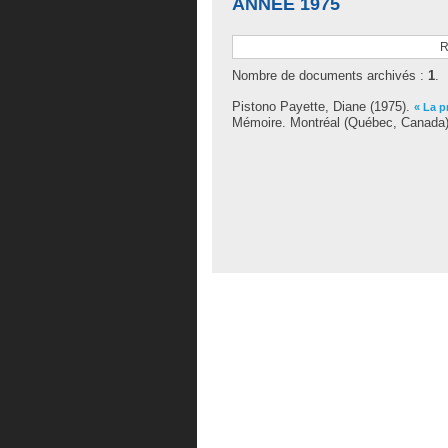
ANNÉE 1975
R
Nombre de documents archivés :
1
.
Pistono Payette, Diane
(1975).
« La p
Mémoire. Montréal (Québec, Canada),