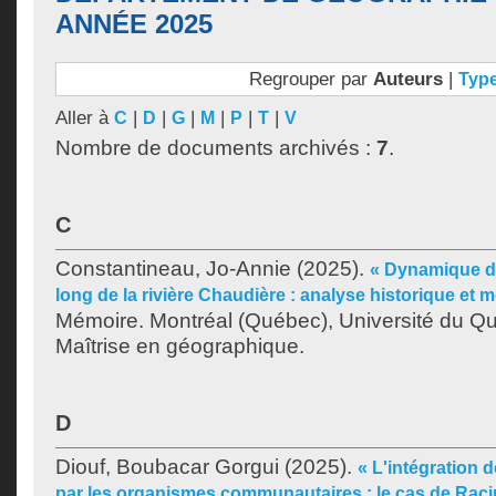
ANNÉE 2025
Regrouper par
Auteurs
|
Typ
Aller à
|
|
|
|
|
|
C
D
G
M
P
T
V
Nombre de documents archivés :
7
.
C
Constantineau, Jo-Annie
(2025).
« Dynamique de 
long de la rivière Chaudière : analyse historique et 
Mémoire. Montréal (Québec), Université du Q
Maîtrise en géographique.
D
Diouf, Boubacar Gorgui
(2025).
« L'intégration 
par les organismes communautaires : le cas de Raci