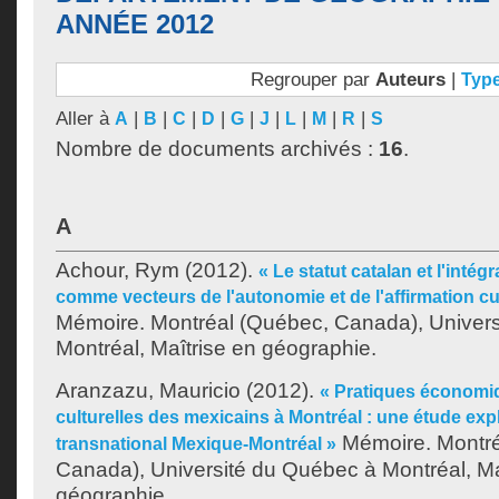
ANNÉE 2012
Regrouper par
Auteurs
|
Typ
Aller à
|
|
|
|
|
|
|
|
|
A
B
C
D
G
J
L
M
R
S
Nombre de documents archivés :
16
.
A
Achour, Rym
(2012).
« Le statut catalan et l'inté
comme vecteurs de l'autonomie et de l'affirmation cul
Mémoire. Montréal (Québec, Canada), Univer
Montréal, Maîtrise en géographie.
Aranzazu, Mauricio
(2012).
« Pratiques économiq
culturelles des mexicains à Montréal : une étude exp
Mémoire. Montré
transnational Mexique-Montréal »
Canada), Université du Québec à Montréal, Ma
géographie.