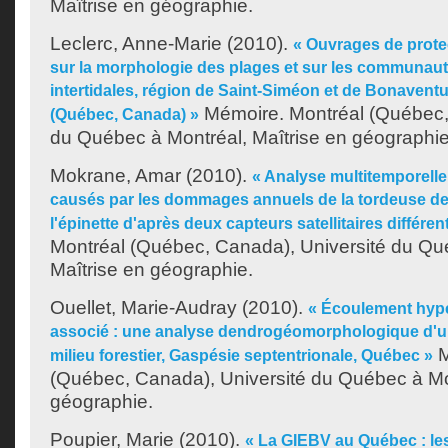
Maîtrise en géographie.
Leclerc, Anne-Marie
(2010).
« Ouvrages de protect
sur la morphologie des plages et sur les communau
intertidales, région de Saint-Siméon et de Bonavent
Mémoire. Montréal (Québec,
(Québec, Canada) »
du Québec à Montréal, Maîtrise en géographie
Mokrane, Amar
(2010).
« Analyse multitemporel
causés par les dommages annuels de la tordeuse d
l'épinette d'après deux capteurs satellitaires différen
Montréal (Québec, Canada), Université du Qu
Maîtrise en géographie.
Ouellet, Marie-Audray
(2010).
« Écoulement hype
associé : une analyse dendrogéomorphologique d'u
M
milieu forestier, Gaspésie septentrionale, Québec »
(Québec, Canada), Université du Québec à Mon
géographie.
Poupier, Marie
(2010).
« La GIEBV au Québec : les