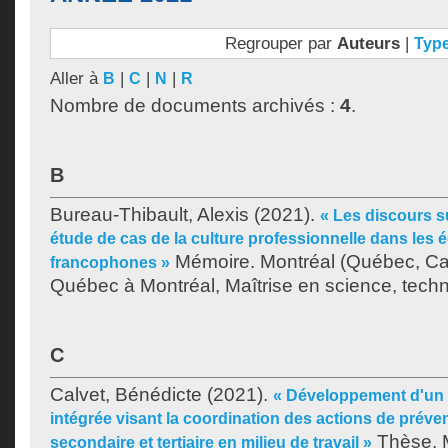
Regrouper par
Auteurs
|
Typ
Aller à
|
|
|
B
C
N
R
Nombre de documents archivés :
4
.
B
Bureau-Thibault, Alexis
(2021).
« Les discours su
étude de cas de la culture professionnelle dans les 
Mémoire. Montréal (Québec, Can
francophones »
Québec à Montréal, Maîtrise en science, techno
C
Calvet, Bénédicte
(2021).
« Développement d'un 
intégrée visant la coordination des actions de préven
Thèse. 
secondaire et tertiaire en milieu de travail »