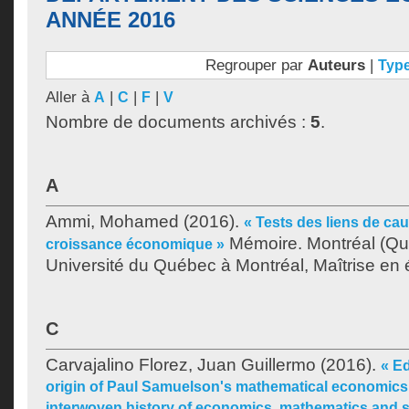
ANNÉE 2016
Regrouper par
Auteurs
|
Typ
Aller à
|
|
|
A
C
F
V
Nombre de documents archivés :
5
.
A
Ammi, Mohamed
(2016).
« Tests des liens de cau
Mémoire. Montréal (Qu
croissance économique »
Université du Québec à Montréal, Maîtrise en
C
Carvajalino Florez, Juan Guillermo
(2016).
« Ed
origin of Paul Samuelson's mathematical economics 
interwoven history of economics, mathematics and sta