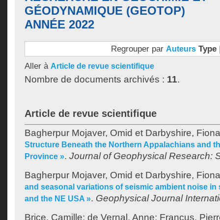
GÉODYNAMIQUE (GEOTOP)
ANNÉE 2022
Regrouper par
Type
Auteurs
Aller à
Article de revue scientifique
Nombre de documents archivés :
11
.
Article de revue scientifique
Bagherpur Mojaver, Omid
et
Darbyshire, Fion
Structure Beneath the Northern Appalachians and th
.
Journal of Geophysical Research: S
Province »
Bagherpur Mojaver, Omid
et
Darbyshire, Fion
and seasonal variations of seismic ambient noise i
.
Geophysical Journal Internat
and the NE USA »
Brice, Camille
;
de Vernal, Anne
;
Francus, Pier