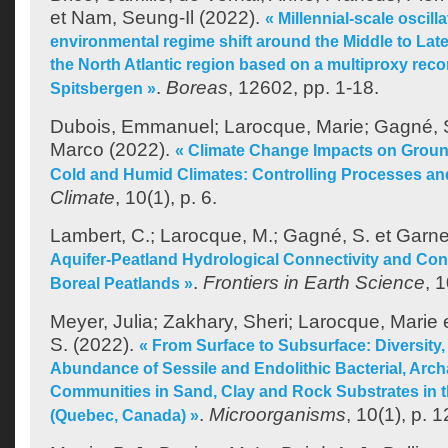
et
Nam, Seung-Il
(2022).
« Millennial-scale oscill
environmental regime shift around the Middle to Late
the North Atlantic region based on a multiproxy reco
.
Boreas
, 12602, pp. 1-18.
Spitsbergen »
Dubois, Emmanuel
;
Larocque, Marie
;
Gagné, 
Marco
(2022).
« Climate Change Impacts on Groun
Cold and Humid Climates: Controlling Processes an
Climate
, 10(1), p. 6.
Lambert, C.
;
Larocque, M.
;
Gagné, S.
et
Garne
Aquifer-Peatland Hydrological Connectivity and Cont
.
Frontiers in Earth Science
, 
Boreal Peatlands »
Meyer, Julia
;
Zakhary, Sheri
;
Larocque, Marie
S.
(2022).
« From Surface to Subsurface: Diversity
Abundance of Sessile and Endolithic Bacterial, Arch
Communities in Sand, Clay and Rock Substrates in 
.
Microorganisms
, 10(1), p. 1
(Quebec, Canada) »