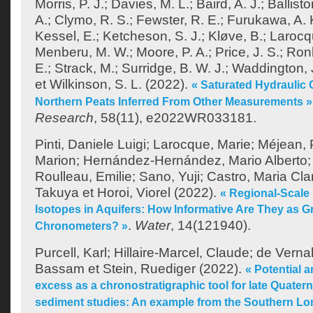
Morris, P. J.
;
Davies, M. L.
;
Baird, A. J.
;
Ballisto
A.
;
Clymo, R. S.
;
Fewster, R. E.
;
Furukawa, A. 
Kessel, E.
;
Ketcheson, S. J.
;
Kløve, B.
;
Larocq
Menberu, M. W.
;
Moore, P. A.
;
Price, J. S.
;
Ronk
E.
;
Strack, M.
;
Surridge, B. W. J.
;
Waddington, 
et
Wilkinson, S. L.
(2022).
« Saturated Hydraulic 
Northern Peats Inferred From Other Measurements »
Research
, 58(11), e2022WR033181.
Pinti, Daniele Luigi
;
Larocque, Marie
;
Méjean, 
Marion
;
Hernández-Hernández, Mario Alberto
Roulleau, Emilie
;
Sano, Yuji
;
Castro, Maria Cla
Takuya
et
Horoi, Viorel
(2022).
« Regional-Scale 
Isotopes in Aquifers: How Informative Are They as 
.
Water
, 14(121940).
Chronometers? »
Purcell, Karl
;
Hillaire-Marcel, Claude
;
de Verna
Bassam
et
Stein, Ruediger
(2022).
« Potential a
excess as a chronostratigraphic tool for late Quater
sediment studies: An example from the Southern L