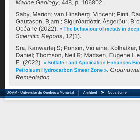
Marine Geology
, 448, p. 106802.
Saby, Marion
;
van Hinsberg, Vincent
;
Pinti, Da
Gautason, Bjarni
;
Sigurðardóttir, Ásgerður
;
Bro
Océane
(2022).
« The behaviour of metals in deep 
Scientific Reports
, 12(1).
Sra, Kanwartej S
;
Ponsin, Violaine
;
Kolhatkar,
Daniel
;
Thomson, Neil R
;
Madsen, Eugene L
e
E.
(2022).
« Sulfate Land Application Enhances Bio
.
Groundwate
Petroleum Hydrocarbon Smear Zone »
Remediation
.
UQAM - Université du Québec à Montréal
Archipel
Nous écrire