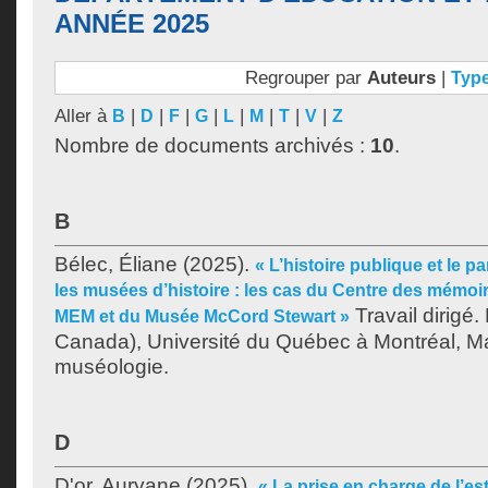
ANNÉE 2025
Regrouper par
Auteurs
|
Typ
Aller à
|
|
|
|
|
|
|
|
B
D
F
G
L
M
T
V
Z
Nombre de documents archivés :
10
.
B
Bélec, Éliane
(2025).
« L’histoire publique et le p
les musées d’histoire : les cas du Centre des mémoi
Travail dirigé
MEM et du Musée McCord Stewart »
Canada), Université du Québec à Montréal, Ma
muséologie.
D
D'or, Auryane
(2025).
« La prise en charge de l’es