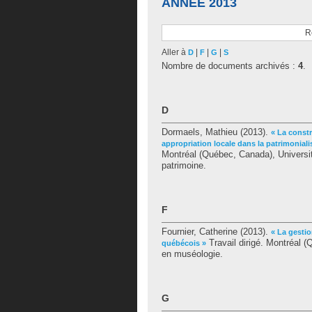
ANNÉE 2013
R
Aller à
|
|
|
D
F
G
S
Nombre de documents archivés :
4
.
D
Dormaels, Mathieu
(2013).
« La const
appropriation locale dans la patrimoniali
Montréal (Québec, Canada), Universi
patrimoine.
F
Fournier, Catherine
(2013).
« La gesti
Travail dirigé. Montréal 
québécois »
en muséologie.
G