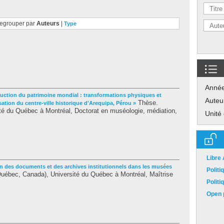
egrouper par
Auteurs
|
Type
Anné
ruction du patrimoine mondial : transformations physiques et
Auteu
Thèse.
sation du centre-ville historique d'Arequipa, Pérou »
té du Québec à Montréal, Doctorat en muséologie, médiation,
Unité
Libre
on des documents et des archives institutionnels dans les musées
Polit
(Québec, Canada), Université du Québec à Montréal, Maîtrise
Polit
Open p