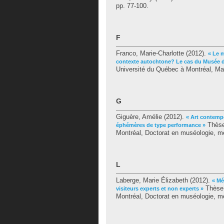
pp. 77-100.
F
Franco, Marie-Charlotte
(2012).
« Le 
contexte autochtone? Le cas du Musée 
Université du Québec à Montréal, Ma
G
Giguère, Amélie
(2012).
« Art contemp
Thèse
éphémères de type performance »
Montréal, Doctorat en muséologie, mé
L
Laberge, Marie Élizabeth
(2012).
« Mé
Thèse.
visiteurs experts et non experts »
Montréal, Doctorat en muséologie, mé