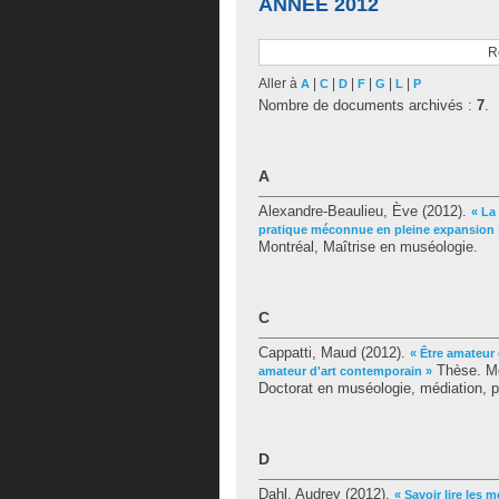
ANNÉE 2012
R
Aller à
|
|
|
|
|
|
A
C
D
F
G
L
P
Nombre de documents archivés :
7
.
A
Alexandre-Beaulieu, Ève
(2012).
« La
pratique méconnue en pleine expansion 
Montréal, Maîtrise en muséologie.
C
Cappatti, Maud
(2012).
« Être amateur 
Thèse. Mo
amateur d'art contemporain »
Doctorat en muséologie, médiation, p
D
Dahl, Audrey
(2012).
« Savoir lire les m