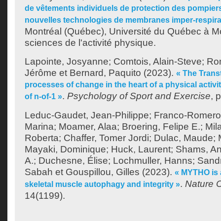
de vêtements individuels de protection des pompie
nouvelles technologies de membranes imper-respira
Montréal (Québec), Université du Québec à Mo
sciences de l'activité physique.
Lapointe, Josyanne
;
Comtois, Alain-Steve
;
Ro
Jérôme
et
Bernard, Paquito
(2023).
« The Trans
processes of change in the heart of a physical activit
.
Psychology of Sport and Exercise
, 
of n-of-1 »
Leduc-Gaudet, Jean-Philippe
;
Franco-Romero,
Marina
;
Moamer, Alaa
;
Broering, Felipe E.
;
Mil
Roberta
;
Chaffer, Tomer Jordi
;
Dulac, Maude
;
Mayaki, Dominique
;
Huck, Laurent
;
Shams, A
A.
;
Duchesne, Élise
;
Lochmuller, Hanns
;
Sandr
Sabah
et
Gouspillou, Gilles
(2023).
« MYTHO is a
.
Nature 
skeletal muscle autophagy and integrity »
14(1199).