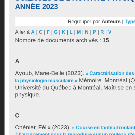
ANNÉE 2023
Regrouper par
Auteurs
|
Typ
Aller à
|
|
|
|
|
|
|
|
|
|
A
C
F
G
K
L
M
N
P
R
V
Nombre de documents archivés :
15
.
A
Ayoub, Marie-Belle
(2023).
« Caractérisation de
Mémoire. Montréal (
la physiologie musculaire »
Université du Québec à Montréal, Maîtrise en s
physique.
C
Chénier, Félix
(2023).
« Course en fauteuil roulant
à l'avancement pour la reproduire sur un rouleau d'