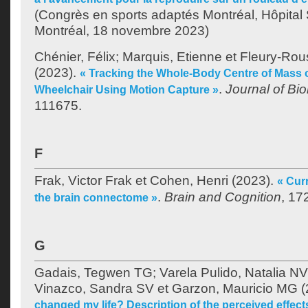
(Congrès en sports adaptés Montréal, Hôpital 
Montréal, 18 novembre 2023)
Chénier, Félix
;
Marquis, Etienne
et
Fleury-Ro
(2023).
« Tracking the Whole-Body Centre of Mass 
.
Journal of Bi
Wheelchair Using Motion Capture »
111675.
F
Frak, Victor Frak
et
Cohen, Henri
(2023).
« Cur
.
Brain and Cognition
, 17
the brain connectome »
G
Gadais, Tegwen TG
;
Varela Pulido, Natalia NV
Vinazco, Sandra SV
et
Garzon, Mauricio MG
(
changed my life? Description of the perceived effect