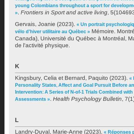
young Colombians throughout a sport for developm
.
Frontiers in Sport and active living
, 5(104693
»
Gervais, Joanie
(2023).
« Un portrait psychologiq
Mémoire. Montré
vélo d'hiver utilitaire au Québec »
Canada), Université du Québec à Montréal, Ma
de l'activité physique.
K
Kingsbury, Celia
et
Bernard, Paquito
(2023).
« 
Personality States, Affect and Goal Pursuit Before a
Intervention: A Series of N-of-1 Trials Combined wi
.
Health Psychology Bulletin
, 7(1
Assessments »
L
Landry-Duval, Marie-Anne
(2023).
« Réponses p