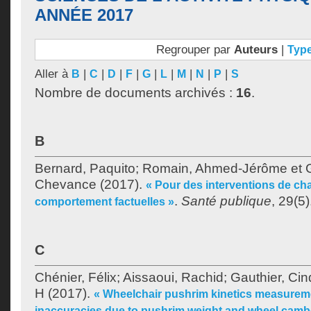
ANNÉE 2017
Regrouper par
Auteurs
|
Typ
Aller à
|
|
|
|
|
|
|
|
|
B
C
D
F
G
L
M
N
P
S
Nombre de documents archivés :
16
.
B
Bernard, Paquito
;
Romain, Ahmed-Jérôme
et
Chevance
(2017).
« Pour des interventions de c
.
Santé publique
, 29(5)
comportement factuelles »
C
Chénier, Félix
;
Aissaoui, Rachid
;
Gauthier, Cin
H
(2017).
« Wheelchair pushrim kinetics measurem
inaccuracies due to pushrim weight and wheel camb