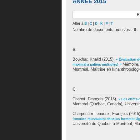
ANNÉE 2015
R
Aller à
|
|
|
|
|
B
C
D
K
P
T
Nombre de documents archivés :
8
.
B
Boukhar, Khalid
(2015).
« Évaluation d
Mémoire. 
maximal à paliers multiples) »
Montréal, Maîtrise en kinanthropologi
C
Chabot, François
(2015).
« Les effets 
Montréal (Québec, Canada), Universit
Charpentier Lemieux, François
(2015
fonction musculaire chez les hommes âgé
Université du Québec à Montréal, Maî