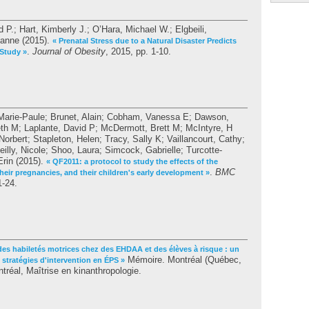
d P.
;
Hart, Kimberly J.
;
O’Hara, Michael W.
;
Elgbeili,
zanne
(2015).
« Prenatal Stress due to a Natural Disaster Predicts
.
Journal of Obesity
, 2015, pp. 1-10.
 Study »
Marie-Paule
;
Brunet, Alain
;
Cobham, Vanessa E
;
Dawson,
eth M
;
Laplante, David P
;
McDermott, Brett M
;
McIntyre, H
Norbert
;
Stapleton, Helen
;
Tracy, Sally K
;
Vaillancourt, Cathy
;
eilly, Nicole
;
Shoo, Laura
;
Simcock, Gabrielle
;
Turcotte-
Erin
(2015).
« QF2011: a protocol to study the effects of the
.
BMC
ir pregnancies, and their children's early development »
1-24.
des habiletés motrices chez des EHDAA et des élèves à risque : un
Mémoire. Montréal (Québec,
s stratégies d'intervention en ÉPS »
réal, Maîtrise en kinanthropologie.