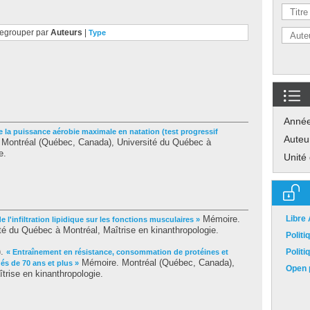
egrouper par
Auteurs
|
Type
Anné
e la puissance aérobie maximale en natation (test progressif
Auteu
Montréal (Québec, Canada), Université du Québec à
e.
Unité
Mémoire.
Libre
de l'infiltration lipidique sur les fonctions musculaires »
é du Québec à Montréal, Maîtrise en kinanthropologie.
Polit
).
Polit
« Entraînement en résistance, consommation de protéines et
Mémoire. Montréal (Québec, Canada),
s de 70 ans et plus »
Open p
trise en kinanthropologie.