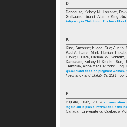
D
Dancause, Kelsey N.
;
Laplante, Davi
Guillaume
;
Brunet, Alain
et
King, Su
Adiposity in Childhood: The Iowa Flood
K
King, Suzanne
;
Kildea, Sue
;
Austin, 
Paul A
;
Harris, Mark
;
Hurrion, Elizab
David
;
O’Hara, Michael W
;
Schmitz, 
Dancause, Kelsey N
;
Kruske, Sue
;
R
Tremblay, Anne-Marie
et
Yong Ping, 
Queensland flood on pregnant women, the
Pregnancy and Childbirth
, 15(1), pp. 
P
Pajuelo, Valery
(2015).
« L'évaluation 
regard sur le plan d'intervention dans le
Canada), Université du Québec à Mont