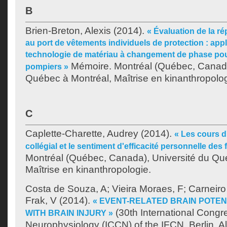
B
Brien-Breton, Alexis
(2014).
« Évaluation de la r
au port de vêtements individuels de protection : app
technologie de matériau à changement de phase pour
Mémoire. Montréal (Québec, Canada
pompiers »
Québec à Montréal, Maîtrise en kinanthropolog
C
Caplette-Charette, Audrey
(2014).
« Les cours 
collégial et le sentiment d'efficacité personnelle des f
Montréal (Québec, Canada), Université du Qu
Maîtrise en kinanthropologie.
Costa de Souza, A
;
Vieira Moraes, F
;
Carneir
Frak, V
(2014).
« EVENT-RELATED BRAIN POTENT
(30th International Congre
WITH BRAIN INJURY »
Neurophysiology (ICCN) of the IFCN, Berlin, 