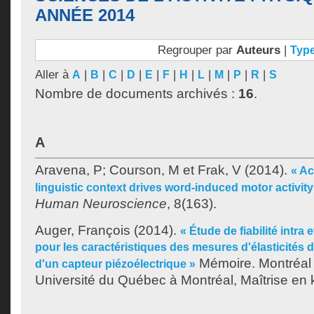
ANNÉE 2014
Regrouper par
Auteurs
|
Typ
Aller à
|
|
|
|
|
|
|
|
|
|
|
A
B
C
D
E
F
H
L
M
P
R
S
Nombre de documents archivés :
16
.
A
Aravena, P
;
Courson, M
et
Frak, V
(2014).
« Ac
linguistic context drives word-induced motor activity
Human Neuroscience
, 8(163).
Auger, François
(2014).
« Étude de fiabilité intra 
pour les caractéristiques des mesures d'élasticités 
Mémoire. Montréal
d'un capteur piézoélectrique »
Université du Québec à Montréal, Maîtrise en 