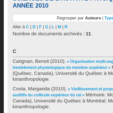
ANNÉE 2010
Regrouper par
Auteurs
|
Typ
Aller à
|
|
|
|
|
|
C
D
F
G
L
M
R
Nombre de documents archivés :
11
.
C
Carignan, Benoit
(2010).
« Organisation multi-se
M
tremblement physiologique du membre supérieur »
(Québec, Canada), Université du Québec à Mon
kinanthropologie.
Costa, Margarida
(2010).
« Vieillissement et pro
Mémoire. Mo
auditifs du collicule supérieur du rat »
Canada), Université du Québec à Montréal, Ma
kinanthropologie.