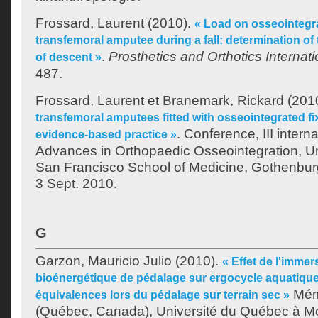
Frossard, Laurent
(2010).
« Load on osseointegra
transfemoral amputee during a fall: determination of
.
Prosthetics and Orthotics Internati
of descent »
487.
Frossard, Laurent
et
Branemark, Rickard
(201
transfemoral amputees fitted with osseointegrated fi
. Conference, III inter
evidence-based practice »
Advances in Orthopaedic Osseointegration, Uni
San Francisco School of Medicine, Gothenbur
3 Sept. 2010.
G
Garzon, Mauricio Julio
(2010).
« Effet de l'immer
bioénergétique de pédalage sur ergocycle aquatique
Mémo
équivalences lors du pédalage sur terrain sec »
(Québec, Canada), Université du Québec à Mon