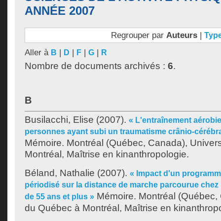
ANNÉE 2007
Regrouper par
Auteurs
|
Typ
Aller à
|
|
|
|
B
D
F
G
R
Nombre de documents archivés :
6
.
B
Busilacchi, Elise
(2007).
« L'entraînement aérobie
personnes ayant subi un traumatisme crânio-cérébr
Mémoire. Montréal (Québec, Canada), Univer
Montréal, Maîtrise en kinanthropologie.
Béland, Nathalie
(2007).
« Impact d'un programm
périodisé sur la distance de marche parcourue chez
Mémoire. Montréal (Québec, 
de 55 ans et plus »
du Québec à Montréal, Maîtrise en kinanthropo