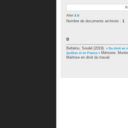
R
Aller à
B
Nombre de documents archivés :
1
.
B
Bellalou, Souâd
(2019).
« Du droit au r
Mémoire. Montré
Québec et en France »
Maîtrise en droit du travail.