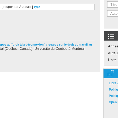
egrouper par
Auteurs
|
Type
epos au "droit à la déconnexion" : regards sur le droit du travail au
Anné
al (Québec, Canada), Université du Québec à Montréal,
Auteu
Unité
Libre
Polit
Polit
Open p