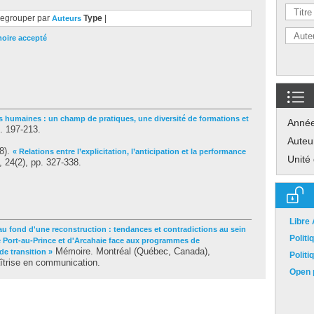
egrouper par
Type
|
Auteurs
oire accepté
ns humaines : un champ de pratiques, une diversité de formations et
Anné
p. 197-213.
Auteu
8).
« Relations entre l’explicitation, l’anticipation et la performance
Unité
, 24(2), pp. 327-338.
Libre
au fond d'une reconstruction : tendances et contradictions au sein
Polit
e Port-au-Prince et d'Arcahaie face aux programmes de
Mémoire. Montréal (Québec, Canada),
de transition »
Polit
îtrise en communication.
Open p