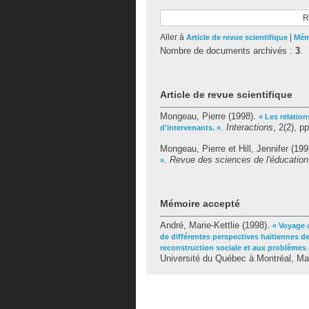
R
Aller à
|
Article de revue scientifique
Mém
Nombre de documents archivés :
3
.
Article de revue scientifique
Mongeau, Pierre
(1998).
« Les relatio
.
Interactions
, 2(2), p
d'intervenants. »
Mongeau, Pierre
et
Hill, Jennifer
(199
.
Revue des sciences de l'éducation
»
Mémoire accepté
André, Marie-Kettlie
(1998).
« Voyage 
de différentes perspectives haïtiennes d
reconstruction sociale et aux problèmes 
Université du Québec à Montréal, Ma