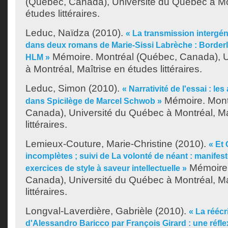
(Québec, Canada), Université du Québec à Mon
études littéraires.
Leduc, Naïdza
(2010).
« La transmission intergén
dans deux romans de Marie-Sissi Labrèche : Borderl
Mémoire. Montréal (Québec, Canada), U
HLM »
à Montréal, Maîtrise en études littéraires.
Leduc, Simon
(2010).
« Narrativité de l'essai : le
Mémoire. Mont
dans Spicilège de Marcel Schwob »
Canada), Université du Québec à Montréal, Ma
littéraires.
Lemieux-Couture, Marie-Christine
(2010).
« Et 
incomplètes ; suivi de La volonté de néant : manifest
Mémoire.
exercices de style à saveur intellectuelle »
Canada), Université du Québec à Montréal, Ma
littéraires.
Longval-Laverdière, Gabrièle
(2010).
« La réécr
d'Alessandro Baricco par François Girard : une réflexi