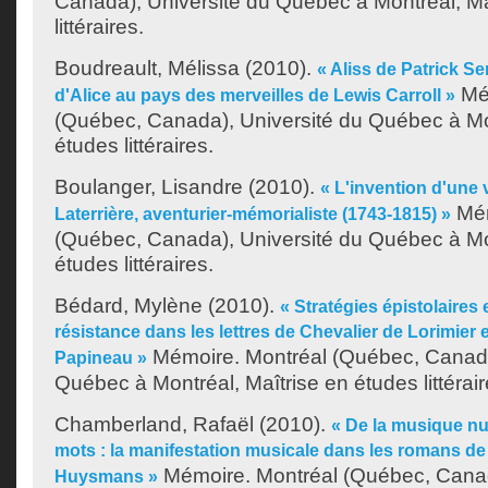
Canada), Université du Québec à Montréal, Ma
littéraires.
Boudreault, Mélissa
(2010).
« Aliss de Patrick Se
Mém
d'Alice au pays des merveilles de Lewis Carroll »
(Québec, Canada), Université du Québec à Mon
études littéraires.
Boulanger, Lisandre
(2010).
« L'invention d'une v
Mém
Laterrière, aventurier-mémorialiste (1743-1815) »
(Québec, Canada), Université du Québec à Mon
études littéraires.
Bédard, Mylène
(2010).
« Stratégies épistolaires e
résistance dans les lettres de Chevalier de Lorimier 
Mémoire. Montréal (Québec, Canada
Papineau »
Québec à Montréal, Maîtrise en études littérair
Chamberland, Rafaël
(2010).
« De la musique n
mots : la manifestation musicale dans les romans d
Mémoire. Montréal (Québec, Canad
Huysmans »