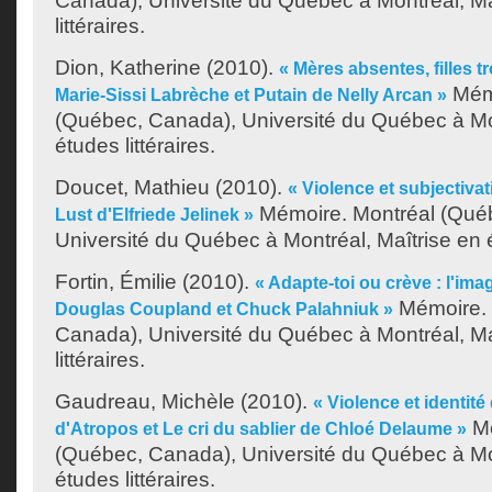
Canada), Université du Québec à Montréal, Ma
littéraires.
Dion, Katherine
(2010).
« Mères absentes, filles t
Mémo
Marie-Sissi Labrèche et Putain de Nelly Arcan »
(Québec, Canada), Université du Québec à Mon
études littéraires.
Doucet, Mathieu
(2010).
« Violence et subjectiva
Mémoire. Montréal (Qué
Lust d'Elfriede Jelinek »
Université du Québec à Montréal, Maîtrise en ét
Fortin, Émilie
(2010).
« Adapte-toi ou crève : l'imag
Mémoire. 
Douglas Coupland et Chuck Palahniuk »
Canada), Université du Québec à Montréal, Ma
littéraires.
Gaudreau, Michèle
(2010).
« Violence et identit
Mé
d'Atropos et Le cri du sablier de Chloé Delaume »
(Québec, Canada), Université du Québec à Mon
études littéraires.