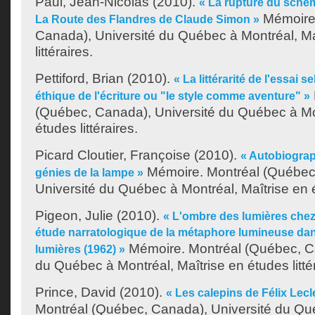
Paul, Jean-Nicolas
(2010).
« La rupture du schè
Mémoire.
La Route des Flandres de Claude Simon »
Canada), Université du Québec à Montréal, Ma
littéraires.
Pettiford, Brian
(2010).
« La littérarité de l'essai 
éthique de l'écriture ou "le style comme aventure" »
(Québec, Canada), Université du Québec à Mon
études littéraires.
Picard Cloutier, Françoise
(2010).
« Autobiograp
Mémoire. Montréal (Québec
génies de la lampe »
Université du Québec à Montréal, Maîtrise en ét
Pigeon, Julie
(2010).
« L'ombre des lumières chez 
étude narratologique de la métaphore lumineuse dan
Mémoire. Montréal (Québec, Ca
lumières (1962) »
du Québec à Montréal, Maîtrise en études littér
Prince, David
(2010).
« Les calepins de Félix Lecl
Montréal (Québec, Canada), Université du Qu