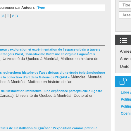
egrouper par
Auteurs
|
Type
|
|
|
|
S
T
V
Y
âneur : exploration et expérimentation de l'espace urbain à travers
Anné
n-François Prost, Jean-Maxime Dufresne et Virginie Laganière »
Université du Québec à Montréal, Maîtrise en histoire de
Auteu
Unité
s recherchent histoire de l'art : débuts d'une étude épistémologique
Mémoire. Montréal
de la collection d'art de la Galerie de l'UQAM »
c à Montréal, Maîtrise en histoire de l'art.
 de l'installation interactive : une expérience perceptuelle du geste
Libre
anada), Université du Québec à Montréal, Doctorat en
Polit
Polit
Open p
ctuels de l'installation au Québec : l'exposition comme pratique