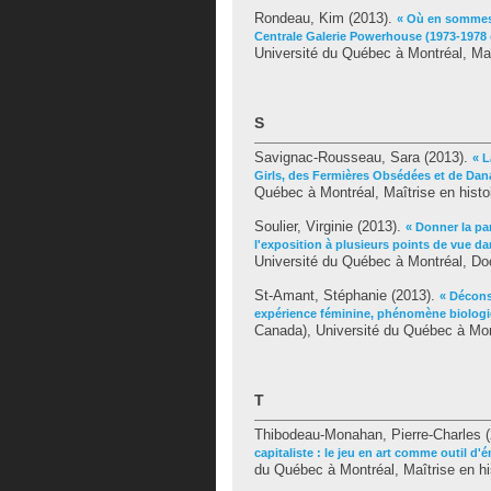
Rondeau, Kim
(2013).
« Où en sommes-
Centrale Galerie Powerhouse (1973-1978 
Université du Québec à Montréal, Maî
S
Savignac-Rousseau, Sara
(2013).
« L
Girls, des Fermières Obsédées et de Dan
Québec à Montréal, Maîtrise en histoir
Soulier, Virginie
(2013).
« Donner la pa
l'exposition à plusieurs points de vue d
Université du Québec à Montréal, Doc
St-Amant, Stéphanie
(2013).
« Décons
expérience féminine, phénomène biologi
Canada), Université du Québec à Mon
T
Thibodeau-Monahan, Pierre-Charles
(
capitaliste : le jeu en art comme outil d'
du Québec à Montréal, Maîtrise en hist