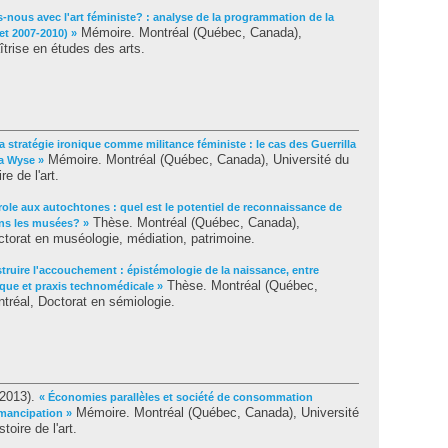
nous avec l'art féministe? : analyse de la programmation de la
Mémoire. Montréal (Québec, Canada),
et 2007-2010) »
trise en études des arts.
a stratégie ironique comme militance féministe : le cas des Guerrilla
Mémoire. Montréal (Québec, Canada), Université du
a Wyse »
e de l'art.
role aux autochtones : quel est le potentiel de reconnaissance de
Thèse. Montréal (Québec, Canada),
ans les musées? »
torat en muséologie, médiation, patrimoine.
truire l'accouchement : épistémologie de la naissance, entre
Thèse. Montréal (Québec,
que et praxis technomédicale »
tréal, Doctorat en sémiologie.
2013).
« Économies parallèles et société de consommation
Mémoire. Montréal (Québec, Canada), Université
émancipation »
oire de l'art.