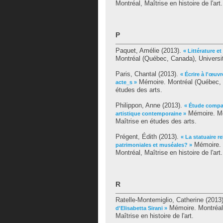
Montréal, Maîtrise en histoire de l'art.
P
Paquet, Amélie
(2013).
« Littérature 
Montréal (Québec, Canada), Universi
Paris, Chantal
(2013).
« Écrire à l'œuvr
Mémoire. Montréal (Québec, C
acte_s »
études des arts.
Philippon, Anne
(2013).
« Étude compara
Mémoire. Mo
artistique contemporaine »
Maîtrise en études des arts.
Prégent, Édith
(2013).
« La statuaire r
Mémoire. 
patrimoniales et muséales? »
Montréal, Maîtrise en histoire de l'art.
R
Ratelle-Montemiglio, Catherine
(2013
Mémoire. Montréal 
d'Elisabetta Sirani »
Maîtrise en histoire de l'art.