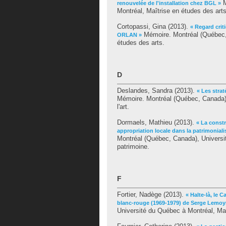
M
renouvelée de l'installation chez BGL »
Montréal, Maîtrise en études des arts
Cortopassi, Gina
(2013).
« Regard crit
Mémoire. Montréal (Québec, 
ORLAN »
études des arts.
D
Deslandes, Sandra
(2013).
« Les stra
Mémoire. Montréal (Québec, Canada), 
l'art.
Dormaels, Mathieu
(2013).
« La const
appropriation locale dans la patrimoniali
Montréal (Québec, Canada), Universi
patrimoine.
F
Fortier, Nadège
(2013).
« Halte-là, le C
blanc-rouge (1969-1979) de Serge Lemoy
Université du Québec à Montréal, Maî