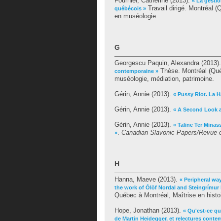
Fournier, Catherine
(2013).
« La gesti
Travail dirigé. Montréal 
québécois »
en muséologie.
G
Georgescu Paquin, Alexandra
(2013)
Thèse. Montréal (Qué
contemporaine »
muséologie, médiation, patrimoine.
Gérin, Annie
(2013).
« Pussy Riot. La H
Gérin, Annie
(2013).
« A Second Look at
Gérin, Annie
(2013).
« Taline Ter Minas
.
Canadian Slavonic Papers/Revue c
»
H
Hanna, Maeve
(2013).
« Peripheral way
the work of Ólöf Nordal and Steingrímur 
Québec à Montréal, Maîtrise en histoir
Hope, Jonathan
(2013).
« Qu'est-ce qu
de Martin Heidegger, et relectures conte