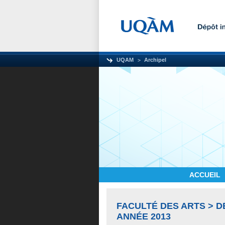
UQAM
Archipel
ACCUEIL
FACULTÉ DES ARTS > D
ANNÉE 2013