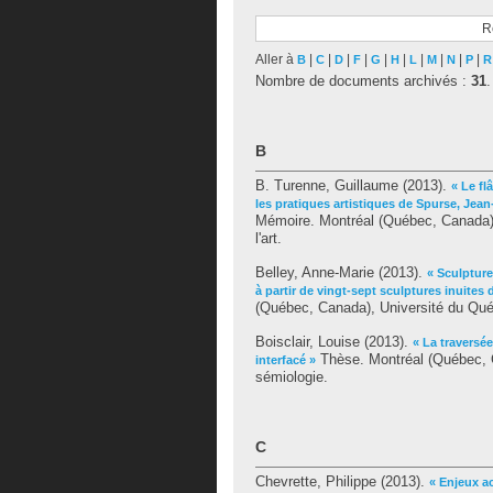
R
Aller à
|
|
|
|
|
|
|
|
|
|
B
C
D
F
G
H
L
M
N
P
R
Nombre de documents archivés :
31
.
B
B. Turenne, Guillaume
(2013).
« Le fl
les pratiques artistiques de Spurse, Jea
Mémoire. Montréal (Québec, Canada), 
l'art.
Belley, Anne-Marie
(2013).
« Sculpture
à partir de vingt-sept sculptures inuites 
(Québec, Canada), Université du Québe
Boisclair, Louise
(2013).
« La traversée
Thèse. Montréal (Québec, C
interfacé »
sémiologie.
C
Chevrette, Philippe
(2013).
« Enjeux a