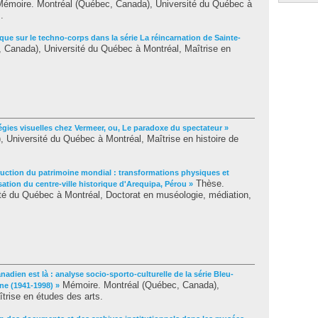
émoire. Montréal (Québec, Canada), Université du Québec à
.
ique sur le techno-corps dans la série La réincarnation de Sainte-
Canada), Université du Québec à Montréal, Maîtrise en
tégies visuelles chez Vermeer, ou, Le paradoxe du spectateur »
Université du Québec à Montréal, Maîtrise en histoire de
ruction du patrimoine mondial : transformations physiques et
Thèse.
sation du centre-ville historique d'Arequipa, Pérou »
té du Québec à Montréal, Doctorat en muséologie, médiation,
anadien est là : analyse socio-sporto-culturelle de la série Bleu-
Mémoire. Montréal (Québec, Canada),
ne (1941-1998) »
trise en études des arts.