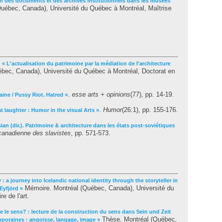
on des documents et des archives institutionnels dans les musées
(Québec, Canada), Université du Québec à Montréal, Maîtrise
.
« L'actualisation du patrimoine par la médiation de l'architecture
bec, Canada), Université du Québec à Montréal, Doctorat en
.
esse arts + opinions
(77), pp. 14-19.
aine / Pussy Riot. Hatred »
.
Humor
(26:1), pp. 155-176.
 laughter : Humor in the visual Arts »
sian (dir.). Patrimoine & architecture dans les états post-soviétiques
anadienne des slavistes
, pp. 571-573.
 : a journey into Icelandic national identity through the storyteller in
Mémoire. Montréal (Québec, Canada), Université du
Eyfjörd »
e de l'art.
e le sens? : lecture de la construction du sens dans Sein und Zeit
Thèse. Montréal (Québec,
mporaines : angoisse, langage, image »