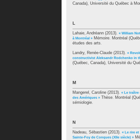
Canada), Université du Québec à Mon
L
Lahaie, Andréann
(2013).
« William No
Mémoire. Montréal (Québe
à Montréal »
études des arts.
Landry, Renée-Claude
(2013).
« Revol
constructivist Aleksandr Rodchenko in th
(Québec, Canada), Université du Québ
M
Mangerel, Caroline
(2013).
« Le traîtr
Thèse. Montréal (Qué
des Amériques »
sémiologie.
N
Nadeau, Sébastien
(2013).
« Le rire e
Mém
Sainte-Foy de Conques (XIIe siècle) »